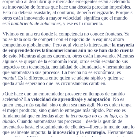
sorprendió al descubrir que mercados emergentes están acelerando
su innovación de formas que hace una década parecían imposibles.
Esto no debería asustarte; al contrario, debería energizarte. Porque si
otros están innovando a mayor velocidad, significa que el mundo
está
hambriento de soluciones
, y ese es tu momento.
Vivimos en una era donde la competencia no conoce fronteras. Ya
no se trata solo de competir con el negocio de la esquina; ahora
competimos globalmente. Pero aquí viene lo interesante:
la mayoría
de emprendedores latinoamericanos aún no se han dado cuenta
de esto
. Mientras algunos duermen, otros están innovando. Mientras
algunos se quejan de la economía local, otros están escalando sus
negocios con tecnología, mentalidad de abundancia y herramientas
que automatizan sus procesos. La brecha no es económica; es
mental
. Es la diferencia entre quien se adapta rápido y quien se
queda atrás esperando que las circunstancias cambien.
¿Qué hace que un emprendedor prospere en tiempos de cambio
acelerado?
La velocidad de aprendizaje y adaptación
. No es
quien tenga más capital, sino quien sea más ágil. No es quien tenga
el mejor producto, sino quien lo entregue más rápido. Por eso es
fundamental que entiendas algo:
la tecnología no es un lujo, es tu
aliado
. Cuando automatizas tus procesos—desde la gestión de
inventarios hasta el seguimiento de clientes—liberas tu mente para lo
que realmente importa:
la innovación y la estrategia
. Herramientas