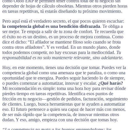
como Odoo ERP te permiten tener control total de tu negocio sin
depender de hojas de cálculo obsoletas. Mientras otros pierden horas
en tareas repetitivas, tú estarás diseñando tu próximo movimiento.
Pero aquí está el verdadero secreto, el que pocos quieren escuchar:
la competencia global es una bendición disfrazada
. Te obliga a
ser mejor. Te empuja a salir de tu zona de confort. Te recuerda que
el éxito no es un destino, es un proceso de mejora continua. Como
dice el dicho: “El afilador se mantiene filoso solo cuando se frota
contra otros afiladotes”. Y es verdad. En un mundo plano, donde
todos podemos competir, no hay excusas para la mediocridad.
Tu
responsabilidad es no solo mantenerte relevante, sino adelantarte
.
Hoy, en este momento, tienes una decisión que tomar. Puedes ver la
competencia global como una amenaza que te paraliza, o como una
oportunidad que te energiza. Puedes seguir haciendo lo de siempre,
o puedes comenzar a automatizar, innovar y escalar.
¿Qué harás?
Mi recomendación es simple: toma una hora hoy para revisar dónde
pierdes tiempo en tareas repetitivas. Identifica esos puntos de
fricción en tu negocio—gestión de pedidos, facturación, seguimiento
de clientes. Luego, busca herramientas que te ayuden a automatizar
eso. El futuro pertenece a quien sea capaz de hacer más con menos,
de ser más rápido que la competencia, de innovar mientras otros
dudan. Y eso, amigo, empieza con una decisión que tomas hoy.
“La competencia no mata a los buenos emprendedores; los