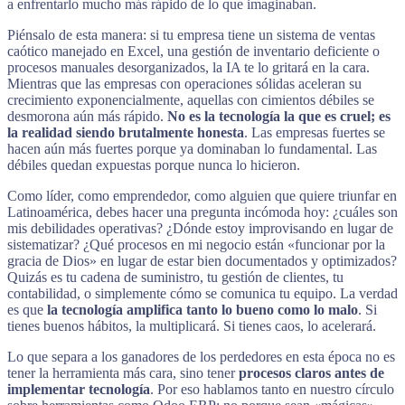
a enfrentarlo mucho más rápido de lo que imaginaban.
Piénsalo de esta manera: si tu empresa tiene un sistema de ventas
caótico manejado en Excel, una gestión de inventario deficiente o
procesos manuales desorganizados, la IA te lo gritará en la cara.
Mientras que las empresas con operaciones sólidas aceleran su
crecimiento exponencialmente, aquellas con cimientos débiles se
desmorona aún más rápido.
No es la tecnología la que es cruel; es
la realidad siendo brutalmente honesta
. Las empresas fuertes se
hacen aún más fuertes porque ya dominaban lo fundamental. Las
débiles quedan expuestas porque nunca lo hicieron.
Como líder, como emprendedor, como alguien que quiere triunfar en
Latinoamérica, debes hacer una pregunta incómoda hoy: ¿cuáles son
mis debilidades operativas? ¿Dónde estoy improvisando en lugar de
sistematizar? ¿Qué procesos en mi negocio están «funcionar por la
gracia de Dios» en lugar de estar bien documentados y optimizados?
Quizás es tu cadena de suministro, tu gestión de clientes, tu
contabilidad, o simplemente cómo se comunica tu equipo. La verdad
es que
la tecnología amplifica tanto lo bueno como lo malo
. Si
tienes buenos hábitos, la multiplicará. Si tienes caos, lo acelerará.
Lo que separa a los ganadores de los perdedores en esta época no es
tener la herramienta más cara, sino tener
procesos claros antes de
implementar tecnología
. Por eso hablamos tanto en nuestro círculo