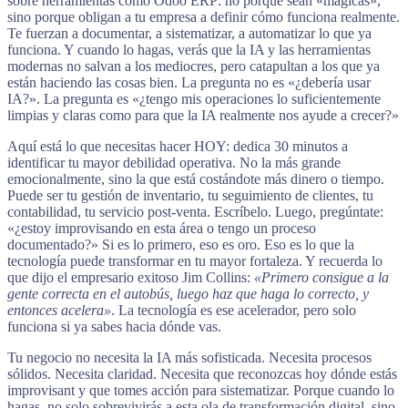
sobre herramientas como Odoo ERP: no porque sean «mágicas»,
sino porque obligan a tu empresa a definir cómo funciona realmente.
Te fuerzan a documentar, a sistematizar, a automatizar lo que ya
funciona. Y cuando lo hagas, verás que la IA y las herramientas
modernas no salvan a los mediocres, pero catapultan a los que ya
están haciendo las cosas bien. La pregunta no es «¿debería usar
IA?». La pregunta es «¿tengo mis operaciones lo suficientemente
limpias y claras como para que la IA realmente nos ayude a crecer?»
Aquí está lo que necesitas hacer HOY: dedica 30 minutos a
identificar tu mayor debilidad operativa. No la más grande
emocionalmente, sino la que está costándote más dinero o tiempo.
Puede ser tu gestión de inventario, tu seguimiento de clientes, tu
contabilidad, tu servicio post-venta. Escríbelo. Luego, pregúntate:
«¿estoy improvisando en esta área o tengo un proceso
documentado?» Si es lo primero, eso es oro. Eso es lo que la
tecnología puede transformar en tu mayor fortaleza. Y recuerda lo
que dijo el empresario exitoso Jim Collins:
«Primero consigue a la
gente correcta en el autobús, luego haz que haga lo correcto, y
entonces acelera»
. La tecnología es ese acelerador, pero solo
funciona si ya sabes hacia dónde vas.
Tu negocio no necesita la IA más sofisticada. Necesita procesos
sólidos. Necesita claridad. Necesita que reconozcas hoy dónde estás
improvisant y que tomes acción para sistematizar. Porque cuando lo
hagas, no solo sobrevivirás a esta ola de transformación digital, sino