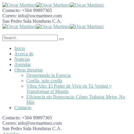
Contacto:
+504 99897365
Correo:
info@oscmartinez.com
San Pedro Sula
Honduras C.A.
Inicio
Acerca de
Noticias
Agendar
Obras literarias
Despertando la Esencia
Confía, solo confía
Vibra Alto: El Poder de Vivir en Tu Verdad y
Transformar el Mundo
Eficiencia sin Burocracia: Cómo Trabajar Mejor, No
Más
Contacto
Contacto:
+504 99897365
Correo:
info@oscmartinez.com
San Pedro Sula
Honduras C.A.
Agendar