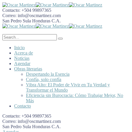
Contacto:
+504 99897365
Correo:
info@oscmartinez.com
San Pedro Sula
Honduras C.A.
Inicio
Acerca de
Noticias
Agendar
Obras literarias
Despertando la Esencia
Confía, solo confía
Vibra Alto: El Poder de Vivir en Tu Verdad y
Transformar el Mundo
Eficiencia sin Burocracia: Cómo Trabajar Mejor, No
Más
Contacto
Contacto:
+504 99897365
Correo:
info@oscmartinez.com
San Pedro Sula
Honduras C.A.
Agendar