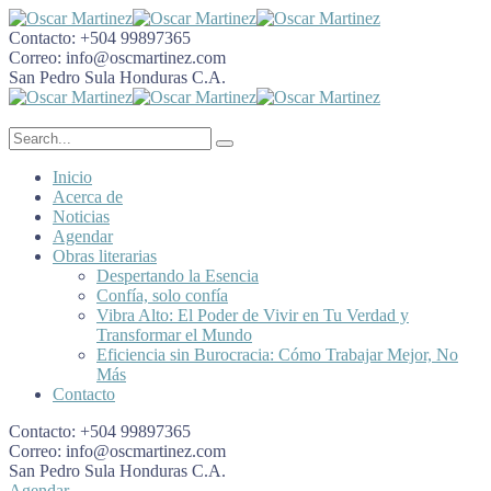
Contacto:
+504 99897365
Correo:
info@oscmartinez.com
San Pedro Sula
Honduras C.A.
Inicio
Acerca de
Noticias
Agendar
Obras literarias
Despertando la Esencia
Confía, solo confía
Vibra Alto: El Poder de Vivir en Tu Verdad y
Transformar el Mundo
Eficiencia sin Burocracia: Cómo Trabajar Mejor, No
Más
Contacto
Contacto:
+504 99897365
Correo:
info@oscmartinez.com
San Pedro Sula
Honduras C.A.
Agendar