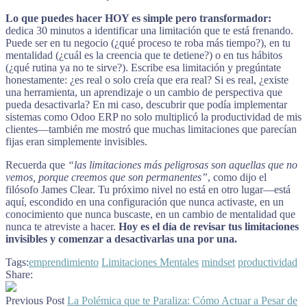
Lo que puedes hacer HOY es simple pero transformador:
dedica 30 minutos a identificar una limitación que te está frenando.
Puede ser en tu negocio (¿qué proceso te roba más tiempo?), en tu
mentalidad (¿cuál es la creencia que te detiene?) o en tus hábitos
(¿qué rutina ya no te sirve?). Escribe esa limitación y pregúntate
honestamente: ¿es real o solo creía que era real? Si es real, ¿existe
una herramienta, un aprendizaje o un cambio de perspectiva que
pueda desactivarla? En mi caso, descubrir que podía implementar
sistemas como Odoo ERP no solo multiplicó la productividad de mis
clientes—también me mostró que muchas limitaciones que parecían
fijas eran simplemente invisibles.
Recuerda que
“las limitaciones más peligrosas son aquellas que no
vemos, porque creemos que son permanentes”
, como dijo el
filósofo James Clear. Tu próximo nivel no está en otro lugar—está
aquí, escondido en una configuración que nunca activaste, en un
conocimiento que nunca buscaste, en un cambio de mentalidad que
nunca te atreviste a hacer.
Hoy es el día de revisar tus limitaciones
invisibles y comenzar a desactivarlas una por una.
Tags:
emprendimiento
Limitaciones Mentales
mindset
productividad
Share:
Previous Post
La Polémica que te Paraliza: Cómo Actuar a Pesar de