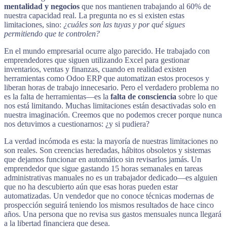
mentalidad y negocios
que nos mantienen trabajando al 60% de
nuestra capacidad real. La pregunta no es si existen estas
limitaciones, sino:
¿cuáles son las tuyas y por qué sigues
permitiendo que te controlen?
En el mundo empresarial ocurre algo parecido. He trabajado con
emprendedores que siguen utilizando Excel para gestionar
inventarios, ventas y finanzas, cuando en realidad existen
herramientas como Odoo ERP que automatizan estos procesos y
liberan horas de trabajo innecesario. Pero el verdadero problema no
es la falta de herramientas—es la
falta de consciencia
sobre lo que
nos está limitando. Muchas limitaciones están desactivadas solo en
nuestra imaginación. Creemos que no podemos crecer porque nunca
nos detuvimos a cuestionarnos: ¿y si pudiera?
La verdad incómoda es esta: la mayoría de nuestras limitaciones no
son reales. Son creencias heredadas, hábitos obsoletos y sistemas
que dejamos funcionar en automático sin revisarlos jamás. Un
emprendedor que sigue gastando 15 horas semanales en tareas
administrativas manuales no es un trabajador dedicado—es alguien
que no ha descubierto aún que esas horas pueden estar
automatizadas. Un vendedor que no conoce técnicas modernas de
prospección seguirá teniendo los mismos resultados de hace cinco
años. Una persona que no revisa sus gastos mensuales nunca llegará
a la libertad financiera que desea.