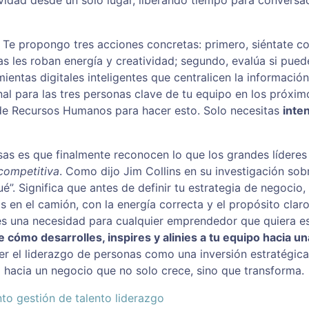
vidad desde un solo lugar, liberando tiempo para conversa
Te propongo tres acciones concretas: primero, siéntate co
as les roban energía y creatividad; segundo, evalúa si pued
ntas digitales inteligentes que centralicen la información
nal para las tres personas clave de tu equipo en los próxim
 de Recursos Humanos para hacer esto. Solo necesitas
inte
as es que finalmente reconocen lo que los grandes líderes
 competitiva
. Como dijo Jim Collins en su investigación sob
é”. Significa que antes de definir tu estrategia de negocio
s en el camión, con la energía correcta y el propósito claro
es una necesidad para cualquier emprendedor que quiera es
 cómo desarrolles, inspires y alinies a tu equipo hacia un
er el liderazgo de personas como una inversión estratégica
hacia un negocio que no solo crece, sino que transforma.
nto
gestión de talento
liderazgo