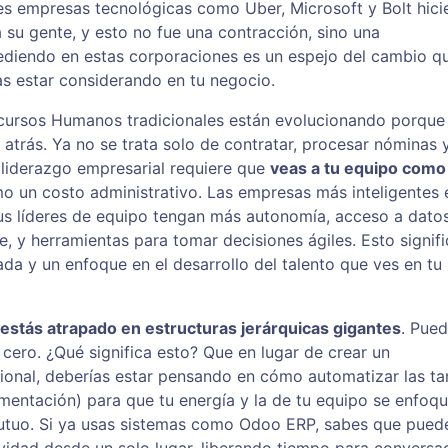
es empresas tecnológicas como Uber, Microsoft y Bolt hici
 su gente, y esto no fue una contracción, sino una
ediendo en estas corporaciones es un espejo del cambio qu
s estar considerando en tu negocio.
cursos Humanos tradicionales están evolucionando porque 
trás. Ya no se trata solo de contratar, procesar nóminas 
l liderazgo empresarial requiere que
veas a tu equipo como 
mo un costo administrativo. Las empresas más inteligentes 
sus líderes de equipo tengan más autonomía, acceso a dato
, y herramientas para tomar decisiones ágiles. Esto signifi
da y un enfoque en el desarrollo del talento que ves en tu
 estás atrapado en estructuras jerárquicas gigantes
. Pued
 cero. ¿Qué significa esto? Que en lugar de crear un
onal, deberías estar pensando en cómo automatizar las ta
umentación) para que tu energía y la de tu equipo se enfoq
mutuo. Si ya usas sistemas como Odoo ERP, sabes que pued