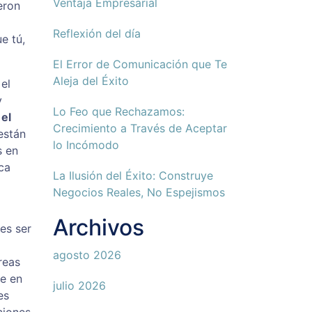
Ventaja Empresarial
eron
Reflexión del día
e tú,
El Error de Comunicación que Te
Aleja del Éxito
el
y
Lo Feo que Rechazamos:
el
Crecimiento a Través de Aceptar
están
lo Incómodo
s en
ca
La Ilusión del Éxito: Construye
Negocios Reales, No Espejismos
Archivos
es ser
agosto 2026
reas
ue en
julio 2026
es