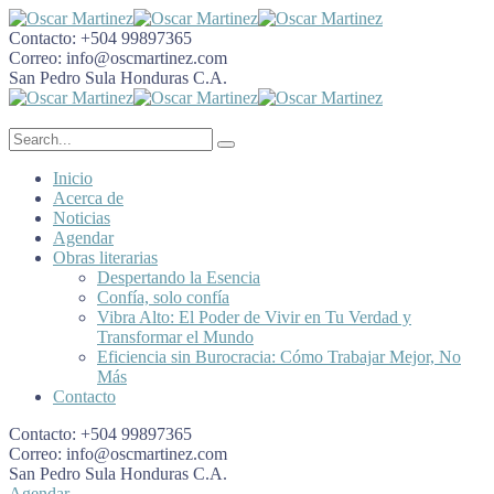
Contacto:
+504 99897365
Correo:
info@oscmartinez.com
San Pedro Sula
Honduras C.A.
Inicio
Acerca de
Noticias
Agendar
Obras literarias
Despertando la Esencia
Confía, solo confía
Vibra Alto: El Poder de Vivir en Tu Verdad y
Transformar el Mundo
Eficiencia sin Burocracia: Cómo Trabajar Mejor, No
Más
Contacto
Contacto:
+504 99897365
Correo:
info@oscmartinez.com
San Pedro Sula
Honduras C.A.
Agendar