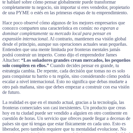
te hablaré sobre cómo pensar globalmente puede transformar
completamente tu negocio, sin importar si eres vendedor, propietario
de una PYME o estés en las primeras etapas de tu emprendimiento.
Hace poco observé cómo algunos de los mejores empresarios que
conozco comparten una característica en común:
no esperan a
dominar completamente su mercado local para pensar en
expansión internacional
. Al contrario, mantienen esa visión global
desde el principio, aunque sus operaciones actuales sean pequeñas.
Entienden que una mente limitada por fronteras mentales jamás
podrá construir un imperio. Como dijo el emprendedor James
Altucher:
“Los soñadores grandes crean mercados, los pequeños
solo compiten en ellos.”
Cuando decides pensar en grande, tu
estrategia cambia. De repente, cada decisión que tomas no es solo
para conquistar tu barrio o tu región, sino considerando cómo podría
escalar a nivel internacional. Esto no significa que debas mudarte a
otro país mañana, sino que debes empezar a construir con esa visión
de futuro.
La realidad es que en el mundo actual, gracias a la tecnología, las
fronteras comerciales son casi inexistentes. Un producto que creas
hoy en tu ciudad puede ser vendido a alguien en otro continente en
cuestión de horas. Un servicio que ofreces puede llegar a decenas de
países sin que tú tengas que estar físicamente en cada uno. Esto es
liberador, pero también requiere que tu mentalidad evolucione. No