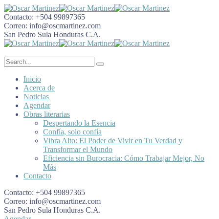
Contacto:
+504 99897365
Correo:
info@oscmartinez.com
San Pedro Sula
Honduras C.A.
Inicio
Acerca de
Noticias
Agendar
Obras literarias
Despertando la Esencia
Confía, solo confía
Vibra Alto: El Poder de Vivir en Tu Verdad y
Transformar el Mundo
Eficiencia sin Burocracia: Cómo Trabajar Mejor, No
Más
Contacto
Contacto:
+504 99897365
Correo:
info@oscmartinez.com
San Pedro Sula
Honduras C.A.
Agendar