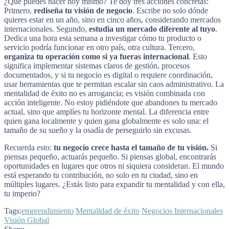
¿Qué puedes hacer hoy mismo? Te doy tres acciones concretas:
Primero,
rediseña tu visión de negocio
. Escribe no solo dónde
quieres estar en un año, sino en cinco años, considerando mercados
internacionales. Segundo,
estudia un mercado diferente al tuyo
.
Dedica una hora esta semana a investigar cómo tu producto o
servicio podría funcionar en otro país, otra cultura. Tercero,
organiza tu operación como si ya fueras internacional
. Esto
significa implementar sistemas claros de gestión, procesos
documentados, y si tu negocio es digital o requiere coordinación,
usar herramientas que te permitan escalar sin caos administrativo. La
mentalidad de éxito no es arrogancia; es visión combinada con
acción inteligente. No estoy pidiéndote que abandones tu mercado
actual, sino que amplíes tu horizonte mental. La diferencia entre
quien gana localmente y quien gana globalmente es solo una: el
tamaño de su sueño y la osadía de perseguirlo sin excusas.
Recuerda esto:
tu negocio crece hasta el tamaño de tu visión.
Si
piensas pequeño, actuarás pequeño. Si piensas global, encontrarás
oportunidades en lugares que otros ni siquiera consideran. El mundo
está esperando tu contribución, no solo en tu ciudad, sino en
múltiples lugares. ¿Estás listo para expandir tu mentalidad y con ella,
tu imperio?
Tags:
emprendimiento
Mentalidad de éxito
Negocios Internacionales
Visión Global