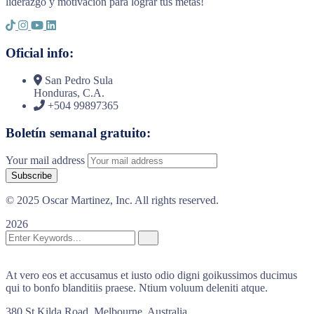
liderazgo y motivación para lograr tus metas!
Oficial info:
San Pedro Sula
Honduras, C.A.
+504 99897365
Boletín semanal gratuito:
Your mail address
© 2025 Oscar Martinez, Inc. All rights reserved.
2026
At vero eos et accusamus et iusto odio digni goikussimos ducimus
qui to bonfo blanditiis praese. Ntium voluum deleniti atque.
380 St Kilda Road,
Melbourne, Australia