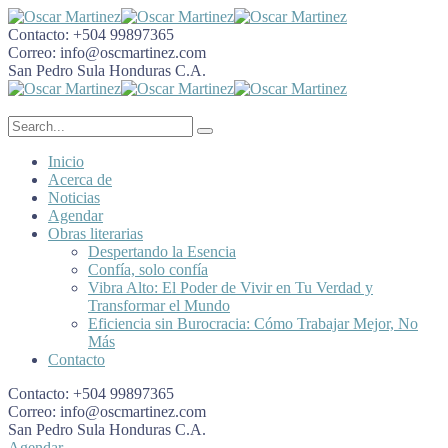
Contacto:
+504 99897365
Correo:
info@oscmartinez.com
San Pedro Sula
Honduras C.A.
Inicio
Acerca de
Noticias
Agendar
Obras literarias
Despertando la Esencia
Confía, solo confía
Vibra Alto: El Poder de Vivir en Tu Verdad y
Transformar el Mundo
Eficiencia sin Burocracia: Cómo Trabajar Mejor, No
Más
Contacto
Contacto:
+504 99897365
Correo:
info@oscmartinez.com
San Pedro Sula
Honduras C.A.
Agendar