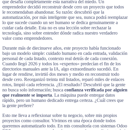
que desafía completamente esta narrativa del miedo. Un
emprendedor decidió reconstruir desde cero un proyecto que todos
le recomendaban abandonar. Su razón: descubrió que la
automatización, por más inteligente que sea, nunca podrá reemplazar
lo que sucede cuando un ser humano se dedica genuinamente a
cuidar cada detalle. Esta no es una lección sobre rechazar la
tecnología, sino sobre entender dónde radica nuestro verdadero
valor como emprendedores.
Durante más de diecinueve años, este proyecto había funcionado
bajo un modelo simple: cuidado humano en cada entrada, validación
personal de cada listado, contexto real detrás de cada conexión.
Cuando llegó 2026 y todos los «expertos» predecían el fin de los
directorios manuales ante la IA, algo extraordinario sucedió. En
lugar de rendirse, invirtió dos meses y medio en reconstruir todo
desde cero. Reorganizó treinta mil listados, reparó miles de enlaces
rotos, limpió cada referencia. ¿El resultado? Descubrió que la gente
no busca solo información; busca
confianza verificada por alguien
que realmente se importa
. La máquina puede entregar datos
rápido, pero un humano dedicado entrega certeza. ¿Cuál crees que
la gente prefiere?
Esto me lleva a reflexionar sobre tu negocio, sobre mis propios
proyectos como consultor. Vivimos en una época donde todos
queremos automatizarlo todo. En mis consultoría con sistemas Odoo