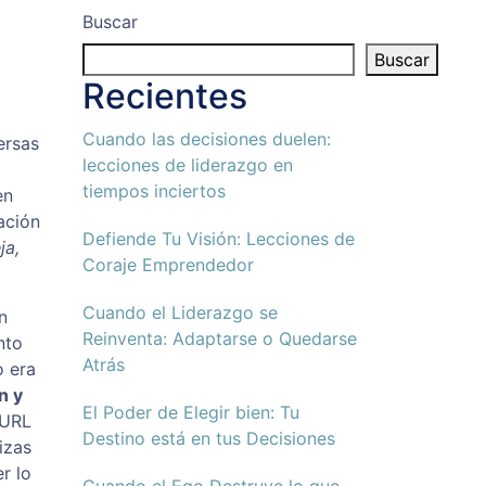
Buscar
Buscar
Recientes
Cuando las decisiones duelen:
ersas
lecciones de liderazgo en
tiempos inciertos
en
ación
Defiende Tu Visión: Lecciones de
ja,
Coraje Emprendedor
Cuando el Liderazgo se
n
Reinventa: Adaptarse o Quedarse
nto
Atrás
o era
n y
El Poder de Elegir bien: Tu
 URL
Destino está en tus Decisiones
izas
r lo