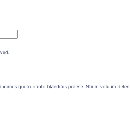
rved.
ucimus qui to bonfo blanditiis praese. Ntium voluum deleni