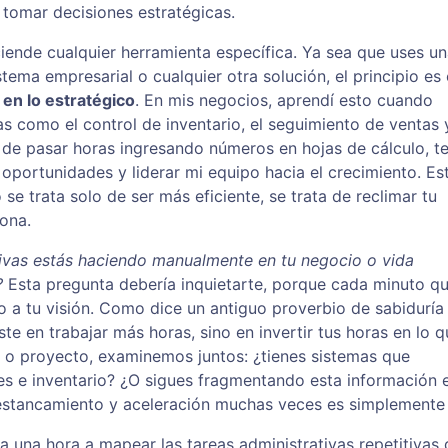
y tomar decisiones estratégicas.
ciende cualquier herramienta específica. Ya sea que uses u
tema empresarial o cualquier otra solución, el principio es 
 en lo estratégico
. En mis negocios, aprendí esto cuando
 como el control de inventario, el seguimiento de ventas y
r de pasar horas ingresando números en hojas de cálculo, te
r oportunidades y liderar mi equipo hacia el crecimiento. Es
e trata solo de ser más eficiente, se trata de reclimar tu
ona.
tivas estás haciendo manualmente en tu negocio o vida
?
Esta pregunta debería inquietarte, porque cada minuto q
o a tu visión. Como dice un antiguo proverbio de sabiduría
ste en trabajar más horas, sino en invertir tus horas en lo 
io o proyecto, examinemos juntos: ¿tienes sistemas que
tes e inventario? ¿O sigues fragmentando esta información 
 estancamiento y aceleración muchas veces es simplemente 
 una hora a mapear las tareas administrativas repetitivas