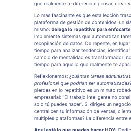
que realmente te diferencia: pensar, crear 
Lo más fascinante es que esta lección tras
plataforma de gestión de contenidos, un sis
mismo:
delega lo repetitivo para enfocarte
implementé sistemas que automatizan tareas
recopilación de datos. De repente, en luga
tiempo para analizar tendencias, identifica
cambio de mentalidad es transformador: no s
tiempo para aquello que realmente te apasi
Reflexionemos:
¿cuántas tareas administra
profesional que podrían ser automatizadas
pierdes en lo repetitivo es un minuto robad
empresarial: “El trabajo inteligente no consi
solo tú puedes hacer”. Si diriges un negoc
centralicen tu información de ventas, clien
múltiples plataformas? La diferencia entre
Aquí está lo que puedes hacer HOY:
Dedica