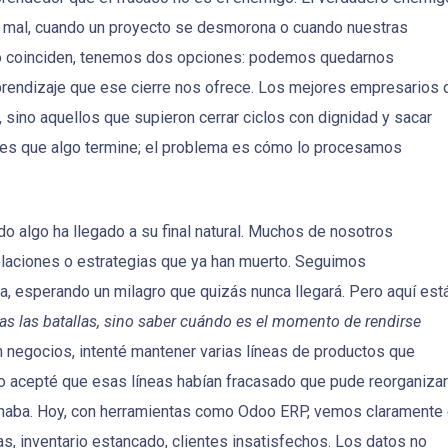
a mal, cuando un proyecto se desmorona o cuando nuestras
 no coinciden, tenemos dos opciones: podemos quedarnos
prendizaje que ese cierre nos ofrece. Los mejores empresarios 
sino aquellos que supieron cerrar ciclos con dignidad y sacar
o es que algo termine; el problema es cómo lo procesamos
o algo ha llegado a su final natural. Muchos de nosotros
relaciones o estrategias que ya han muerto. Seguimos
, esperando un milagro que quizás nunca llegará. Pero aquí está
odas las batallas, sino saber cuándo es el momento de rendirse
n negocios, intenté mantener varias líneas de productos que
o acepté que esas líneas habían fracasado que pude reorganizar
naba. Hoy, con herramientas como Odoo ERP, vemos claramente 
s, inventario estancado, clientes insatisfechos. Los datos no