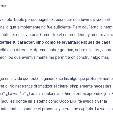
rrar.
o duele. Duele porque significa reconocer que tuvimos razón al
icas, o que simplemente no fue suficiente. Pero aquí está lo her
 obtener en la victoria. Como dijo el emprendedor y mentor Jam
e define tu carácter, sino cómo te levantasdespués de cada
ñó algo diferente. Aprendí sobre gestión, sobre clientes, sobre
ueron los que eventualmente me permitieron construir algo más
go en tu vida que está llegando a su fin, algo que profundamente
cerlo. No necesitas dramatizar el cierre; simplemente necesitas 
ión? ¿La visión? ¿Las circunstancias? Anota estos aprendizajes. 
d (aquí es donde un sistema como Odoo ERP te ayuda a ver la
 intentaste, agradece el proceso, y cerra ese capítulo. La vida n