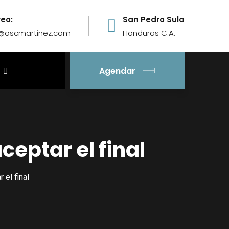
reo:
San Pedro Sula
o@oscmartinez.com
Honduras C.A.
Agendar
ceptar el final
 el final