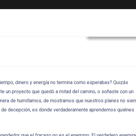
Desarrollo Persona
tiempo, dinero y energía no termina como esperabas? Quizás
ste un proyecto que quedó a mitad del camino, o soñaste con un
manera de humillarnos, de mostrarnos que nuestros planes no sie
os de decepción, es donde verdaderamente aprendemos quiénes
rendedor que el fracaso no es el enemigo. El verdadero enemig