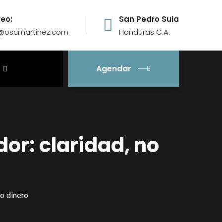
reo:
San Pedro Sula
o@oscmartinez.com
Honduras C.A.
Agendar
or: claridad, no
o dinero