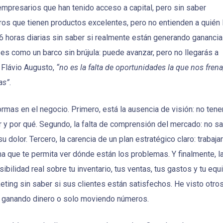
presarios que han tenido acceso a capital, pero sin saber
ros que tienen productos excelentes, pero no entienden a quién 
6 horas diarias sin saber si realmente están generando ganancia
 es como un barco sin brújula: puede avanzar, pero no llegarás a
 Flávio Augusto,
“no es la falta de oportunidades la que nos frena
as”
.
rmas en el negocio. Primero, está la ausencia de visión: no tene
r y por qué. Segundo, la falta de comprensión del mercado: no s
su dolor. Tercero, la carencia de un plan estratégico claro: trabajar
ma que te permita ver dónde están los problemas. Y finalmente, l
bilidad real sobre tu inventario, tus ventas, tus gastos y tu equ
ting sin saber si sus clientes están satisfechos. He visto otro
án ganando dinero o solo moviendo números.