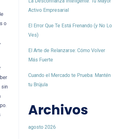
La Desconfianza Inteligente: Tu Mayor
Activo Empresarial
le
s o
El Error Que Te Está Frenando (y No Lo
Ves)
,
El Arte de Relanzarse: Cómo Volver
Más Fuerte
r
Cuando el Mercado te Prueba: Mantén
aber
tu Brújula
 sin
a
Archivos
ipo.
s
agosto 2026