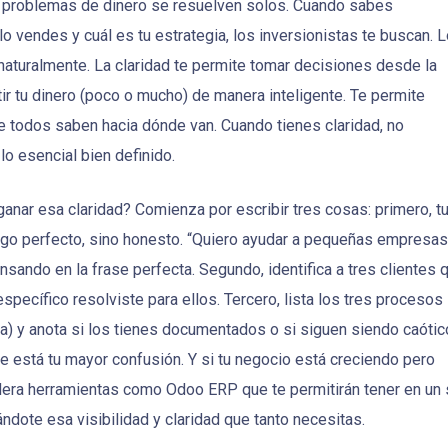
os problemas de dinero se resuelven solos. Cuando sabes
o vendes y cuál es tu estrategia, los inversionistas te buscan. 
naturalmente. La claridad te permite tomar decisiones desde la
ir tu dinero (poco o mucho) de manera inteligente. Te permite
e todos saben hacia dónde van. Cuando tienes claridad, no
lo esencial bien definido.
nar esa claridad? Comienza por escribir tres cosas: primero, t
algo perfecto, sino honesto. “Quiero ayudar a pequeñas empresas
sando en la frase perfecta. Segundo, identifica a tres clientes 
pecífico resolviste para ellos. Tercero, lista los tres procesos
ga) y anota si los tienes documentados o si siguen siendo caótic
e está tu mayor confusión. Y si tu negocio está creciendo pero
dera herramientas como Odoo ERP que te permitirán tener en un 
dándote esa visibilidad y claridad que tanto necesitas.