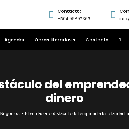
Contacto:
Cor
+504 99897365
inf
Agendar
Obras literarias
Contacto
stáculo del emprended
dinero
Negocios
El verdadero obstáculo del emprendedor: claridad, n