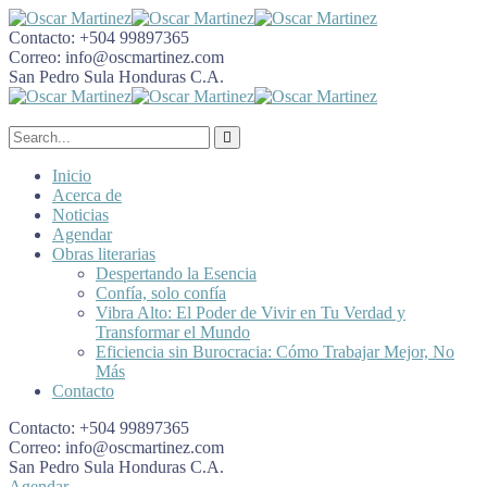
Contacto:
+504 99897365
Correo:
info@oscmartinez.com
San Pedro Sula
Honduras C.A.
Inicio
Acerca de
Noticias
Agendar
Obras literarias
Despertando la Esencia
Confía, solo confía
Vibra Alto: El Poder de Vivir en Tu Verdad y
Transformar el Mundo
Eficiencia sin Burocracia: Cómo Trabajar Mejor, No
Más
Contacto
Contacto:
+504 99897365
Correo:
info@oscmartinez.com
San Pedro Sula
Honduras C.A.
Agendar