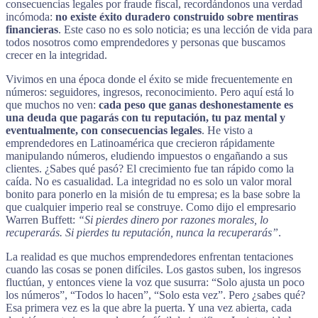
consecuencias legales por fraude fiscal, recordándonos una verdad
incómoda:
no existe éxito duradero construido sobre mentiras
financieras
. Este caso no es solo noticia; es una lección de vida para
todos nosotros como emprendedores y personas que buscamos
crecer en la integridad.
Vivimos en una época donde el éxito se mide frecuentemente en
números: seguidores, ingresos, reconocimiento. Pero aquí está lo
que muchos no ven:
cada peso que ganas deshonestamente es
una deuda que pagarás con tu reputación, tu paz mental y
eventualmente, con consecuencias legales
. He visto a
emprendedores en Latinoamérica que crecieron rápidamente
manipulando números, eludiendo impuestos o engañando a sus
clientes. ¿Sabes qué pasó? El crecimiento fue tan rápido como la
caída. No es casualidad. La integridad no es solo un valor moral
bonito para ponerlo en la misión de tu empresa; es la base sobre la
que cualquier imperio real se construye. Como dijo el empresario
Warren Buffett:
“Si pierdes dinero por razones morales, lo
recuperarás. Si pierdes tu reputación, nunca la recuperarás”
.
La realidad es que muchos emprendedores enfrentan tentaciones
cuando las cosas se ponen difíciles. Los gastos suben, los ingresos
fluctúan, y entonces viene la voz que susurra: “Solo ajusta un poco
los números”, “Todos lo hacen”, “Solo esta vez”. Pero ¿sabes qué?
Esa primera vez es la que abre la puerta. Y una vez abierta, cada