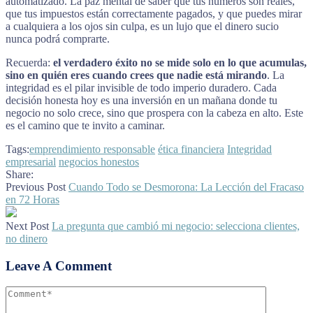
automatizado. La paz mental de saber que tus números son reales,
que tus impuestos están correctamente pagados, y que puedes mirar
a cualquiera a los ojos sin culpa, es un lujo que el dinero sucio
nunca podrá comprarte.
Recuerda:
el verdadero éxito no se mide solo en lo que acumulas,
sino en quién eres cuando crees que nadie está mirando
. La
integridad es el pilar invisible de todo imperio duradero. Cada
decisión honesta hoy es una inversión en un mañana donde tu
negocio no solo crece, sino que prospera con la cabeza en alto. Este
es el camino que te invito a caminar.
Tags:
emprendimiento responsable
ética financiera
Integridad
empresarial
negocios honestos
Share:
Previous Post
Cuando Todo se Desmorona: La Lección del Fracaso
en 72 Horas
Next Post
La pregunta que cambió mi negocio: selecciona clientes,
no dinero
Leave A Comment