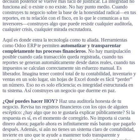
decisión posterior se vuelve más fácil de justificar. La integridad no
funciona así: o existe o no existe. No hay punto medio. Cuando
construyes tu negocio sobre la base de la honestidad radical—en tus
reportes, en tu relación con el fisco, en lo que le comunicas a tus
inversores—construyes algo que puede resistir cualquier auditoría,
cualquier crisis, cualquier mirada escrutadora.
Aquí es donde entra la tecnología como tu aliada. Herramientas
como Odoo ERP te permiten
automatizar y transparentar
completamente tus procesos financieros
. No hay manipulación
posible cuando cada transacción queda registrada, cuando tus
reportes se generan automáticamente desde datos reales, cuando tus
impuestos se calculan correctamente sin esfuerzo manual. Es
liberador. Imagina tener control total de tu contabilidad, inventario y
ventas en un solo lugar, sin hojas de Excel donde es fácil “perder”
un número. Eso no es solo eficiencia; es integridad estructurada en
tu sistema. Así construyes un negocio que duerme en paz.
¿Qué puedes hacer HOY?
Haz una auditoría honesta de tu
negocio. Revisa tus registros financieros con los ojos de alguien
escéptico: ¿hay algo que no te gustaría explicar públicamente? Si la
respuesta es sí, es el momento de corregirlo. No importa si cuesta
dinero ahora; pagarlo ahora es infinitamente más barato que pagarlo
después. Además, si aún no tienes un sistema claro de contabilidad,
invierte en uno que te ayude a mantener todo transparente y