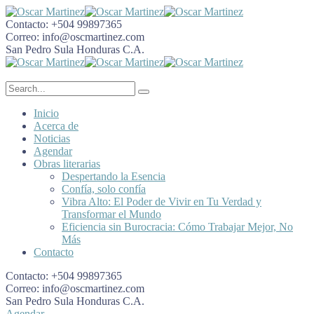
Contacto:
+504 99897365
Correo:
info@oscmartinez.com
San Pedro Sula
Honduras C.A.
Inicio
Acerca de
Noticias
Agendar
Obras literarias
Despertando la Esencia
Confía, solo confía
Vibra Alto: El Poder de Vivir en Tu Verdad y
Transformar el Mundo
Eficiencia sin Burocracia: Cómo Trabajar Mejor, No
Más
Contacto
Contacto:
+504 99897365
Correo:
info@oscmartinez.com
San Pedro Sula
Honduras C.A.
Agendar