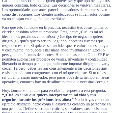
Cuando defines claramente quién quieres ser y qué tipo de negocios
quieres construir, todo cambia. Las decisiones se vuelven más claras.
Las oportunidades que antes parecían tentadoras de repente se ven
como distracciones. Los clientes inadecuados se filtran solos porque
ya no encajan en el guión que escribiste.
Para que esto funcione en la práctica, necesitas tres cosas: primero,
claridad absoluta sobre tu propósito. Pregúntate: ¿Cuál es mi rol
ideal en los próximos cinco años? ¿Qué tipo de negocios quiero
dirigir? ¿A quién quiero servir? Segundo, necesitas sistemas que
respalden ese rol. Si quieres ser un líder que se enfoca en estrategia
y crecimiento, no puedes estar manejando inventarios en Excel o
persiguiendo facturas de clientes. Herramientas como Odoo ERP te
permiten automatizar procesos de ventas, inventario y contabilidad,
liberando tu tiempo para lo que realmente importa: dirigir, innovar y
crecer. Tercero, debes revisar constantemente si las decisiones que
estás tomando son congruentes con el rol que elegiste. Si tu rol es
ser un empresario innovador, pero pasas 80% de tu tiempo en tareas
operativas, entonces hay un desalineamiento que necesitas corregir.
Hoy, tómate 30 minutos para escribir tu respuesta a esta pregunta:
“¿Cuál es el rol que quiero interpretar en mi vida y mis
negocios durante los próximos tres años?”
No lo hagas como un
ejercicio abstracto; hazlo como si estuvieras creando un personaje en
una película. Define sus características, sus valores, sus decisiones