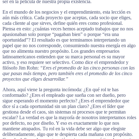
ser en la película de nuestra propia existencia.
En el mundo de los negocios y el emprendimiento, esta lección es
aún más crítica. Cada proyecto que aceptas, cada socio que eliges,
cada cliente al que sirves, define quién eres como profesional.
Piensa en esto: ¿cuántas veces hemos aceptado trabajos que no nos
apasionaban solo porque “pagaban bien” o porque “era una
oportunidad”? El resultado es que terminamos interpretando un
papel que no nos corresponde, consumiendo nuestra energía en algo
que no alimenta nuestro propósito. Los grandes empresarios
latinoamericanos entienden que su marca personal es su mayor
activo, y eso requiere ser selectivo. Como dice el emprendedor y
filósofo Jim Rohn:
“Eres el promedio de las cinco personas con las
que pasas más tiempo, pero también eres el promedio de los cinco
proyectos que eliges desarrollar.”
Ahora, aquí viene la pregunta incómoda: ¿En qué rol te has
conformado? ¿Eres el empleado que sueña con ser dueño, pero
sigue esperando el momento perfecto? ¿Eres el emprendedor que
dice sí a cada oportunidad sin un plan claro? ¿Eres el líder que
gestiona desde el caos, sin sistemas ni procesos que te permitan
escalar? La verdad es que la mayoría de nosotros interpretamos roles
por defecto, no por diseño. Y eso es exactamente lo que nos
mantiene atrapados. Tu rol en la vida debe ser algo que elegiste
deliberadamente, algo que te despierta cada mañana con propósito.