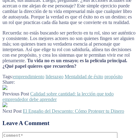
típicas, sus alianzas. Luego, pregúntate: ¿Mis acciones actuales me
acercan o me alejan de ese personaje? Este simple ejercicio puede
cambiar la dirección de tu vida empresarial más que cualquier libro
de autoayuda. Porque la verdad es que el éxito no es un destino; es
un rol que practicas cada día hasta que se convierte en tu realidad.
Recuerda: no estás buscando ser perfecto en tu rol, sino ser auténtico
y consistente. Los mejores actores no son quienes fingen ser alguien
más; son quienes traen su verdadera esencia al personaje que
interpretan. Así que elige tu rol con sabiduría, alínea tus decisiones
con ese propósito, y crea los sistemas que te permitan vivir ese rol
plenamente.
Tu vida no es un ensayo; es la película principal.
¿Qué papel quieres que recuerden?
Tags:
emprendimiento
liderazgo
Mentalidad de éxito
propósito
Share:
Previous Post
Calidad sobre cantidad: la lección que todo
emprendedor debe aprender
Next Post
El Engaño del Descuento: Cómo Proteger tu Dinero
Leave A Comment