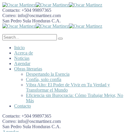
Contacto:
+504 99897365
Correo:
info@oscmartinez.com
San Pedro Sula
Honduras C.A.
Inicio
Acerca de
Noticias
Agendar
Obras literarias
Despertando la Esencia
Confía, solo confía
Vibra Alto: El Poder de Vivir en Tu Verdad y
Transformar el Mundo
Eficiencia sin Burocracia: Cómo Trabajar Mejor, No
Más
Contacto
Contacto:
+504 99897365
Correo:
info@oscmartinez.com
San Pedro Sula
Honduras C.A.
Agendar