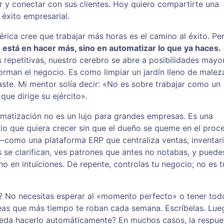
r y conectar con sus clientes. Hoy quiero compartirte una
éxito empresarial.
ca cree que trabajar más horas es el camino al éxito. Per
 está en hacer más, sino en automatizar lo que ya haces.
repetitivas, nuestro cerebro se abre a posibilidades mayo
forman el negocio. Es como limpiar un jardín lleno de malez
aste. Mi mentor solía decir: «No es sobre trabajar como un
que dirige su ejército».
matización no es un lujo para grandes empresas. Es una
io que quiera crecer sin que el dueño se queme en el proc
omo una plataforma ERP que centraliza ventas, inventari
se clarifican, ves patrones que antes no notabas, y puede
o en intuiciones. De repente, controlas tu negocio; no es t
 No necesitas esperar al «momento perfecto» o tener tod
areas que más tiempo te roban cada semana. Escríbelas. Lue
ueda hacerlo automáticamente? En muchos casos, la respue