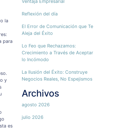
Ventaja Empresarial
Reflexión del día
o la
El Error de Comunicación que Te
Aleja del Éxito
res:
a para
Lo Feo que Rechazamos:
Crecimiento a Través de Aceptar
lo Incómodo
La Ilusión del Éxito: Construye
eso.
Negocios Reales, No Espejismos
o y
s
Archivos
u
agosto 2026
o
julio 2026
go
sta es