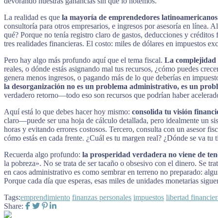
devorando nuestras ganancias sin que lo notemos.
La realidad es que
la mayoría de emprendedores latinoamericanos
consultoría para otros empresarios, e ingresos por asesoría en línea.
qué? Porque no tenía registro claro de gastos, deducciones y créditos f
tres realidades financieras. El costo: miles de dólares en impuestos e
Pero hay algo más profundo aquí que el tema fiscal.
La complejidad 
reales, o dónde estás asignando mal tus recursos, ¿cómo puedes crecer
genera menos ingresos, o pagando más de lo que deberías en impuestos
la desorganización no es un problema administrativo, es un pro
verdadero retorno—todo eso son recursos que podrían haber acelerado 
Aquí está lo que debes hacer hoy mismo:
consolida tu visión financ
claro—puede ser una hoja de cálculo detallada, pero idealmente un si
horas y evitando errores costosos. Tercero, consulta con un asesor fi
cómo estás en cada frente. ¿Cuál es tu margen real? ¿Dónde se va tu
Recuerda algo profundo:
la prosperidad verdadera no viene de tene
la pobreza». No se trata de ser tacaño o obsesivo con el dinero. Se tra
en caos administrativo es como sembrar en terreno no preparado: alg
Porque cada día que esperas, esas miles de unidades monetarias siguen 
Tags:
emprendimiento
finanzas personales
impuestos
libertad financie
Share: