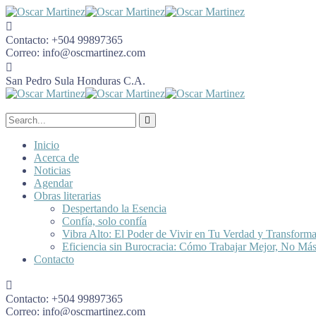
Contacto:
+504 99897365
Correo:
info@oscmartinez.com
San Pedro Sula
Honduras C.A.
Inicio
Acerca de
Noticias
Agendar
Obras literarias
Despertando la Esencia
Confía, solo confía
Vibra Alto: El Poder de Vivir en Tu Verdad y Transform
Eficiencia sin Burocracia: Cómo Trabajar Mejor, No Má
Contacto
Contacto:
+504 99897365
Correo:
info@oscmartinez.com