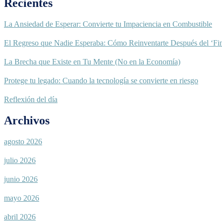
Recientes
La Ansiedad de Esperar: Convierte tu Impaciencia en Combustible
El Regreso que Nadie Esperaba: Cómo Reinventarte Después del ‘Fin
La Brecha que Existe en Tu Mente (No en la Economía)
Protege tu legado: Cuando la tecnología se convierte en riesgo
Reflexión del día
Archivos
agosto 2026
julio 2026
junio 2026
mayo 2026
abril 2026