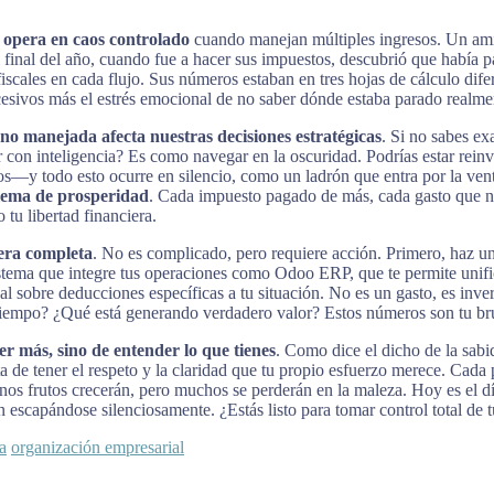
 opera en caos controlado
cuando manejan múltiples ingresos. Un amig
 Al final del año, cuando fue a hacer sus impuestos, descubrió que habí
iscales en cada flujo. Sus números estaban en tres hojas de cálculo difer
xcesivos más el estrés emocional de no saber dónde estaba parado realme
no manejada afecta nuestras decisiones estratégicas
. Si no sabes e
 con inteligencia? Es como navegar en la oscuridad. Podrías estar reinv
—y todo esto ocurre en silencio, como un ladrón que entra por la vent
blema de prosperidad
. Cada impuesto pagado de más, cada gasto que no
tu libertad financiera.
iera completa
. No es complicado, pero requiere acción. Primero, haz una
stema que integre tus operaciones como Odoo ERP, que te permite unifica
scal sobre deducciones específicas a tu situación. No es un gasto, es i
 tiempo? ¿Qué está generando verdadero valor? Estos números son tu brú
r más, sino de entender lo que tienes
. Como dice el dicho de la sabi
ta de tener el respeto y la claridad que tu propio esfuerzo merece. Cada 
unos frutos crecerán, pero muchos se perderán en la maleza. Hoy es el
escapándose silenciosamente. ¿Estás listo para tomar control total de t
ra
organización empresarial