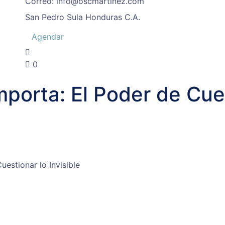
Correo:
info@oscmartinez.com
San Pedro Sula
Honduras C.A.
Agendar
0
porta: El Poder de Cues
estionar lo Invisible