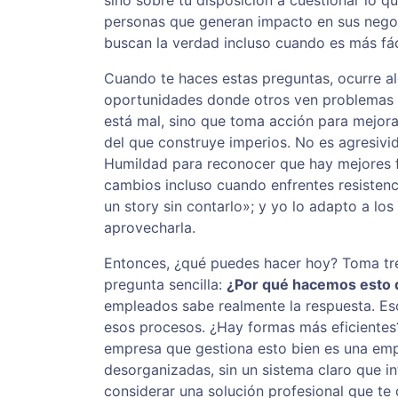
sino sobre tu disposición a cuestionar lo q
personas que generan impacto en sus nego
buscan la verdad incluso cuando es más fáci
Cuando te haces estas preguntas, ocurre al
oportunidades donde otros ven problemas in
está mal, sino que toma acción para mejor
del que construye imperios. No es agresivid
Humildad para reconocer que hay mejores f
cambios incluso cuando enfrentes resiste
un story sin contarlo»; y yo lo adapto a l
aprovecharla.
Entonces, ¿qué puedes hacer hoy? Toma tre
pregunta sencilla:
¿Por qué hacemos esto 
empleados sabe realmente la respuesta. Eso
esos procesos. ¿Hay formas más eficiente
empresa que gestiona esto bien es una emp
desorganizadas, sin un sistema claro que i
considerar una solución profesional que te 