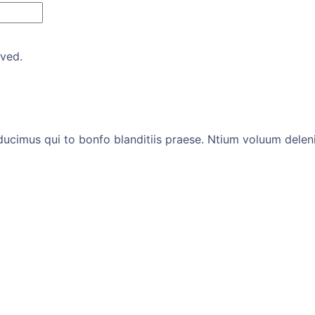
rved.
ucimus qui to bonfo blanditiis praese. Ntium voluum deleni