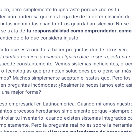
bien, pero simplemente lo ignoraste porque «no es tu
lección poderosa que nos llega desde la determinación de
guntas incómodas cuando otros guardaban silencio. No se t
 se trata de
tu responsabilidad como emprendedor, como l
entiende o lo que considera injusto.
gar lo que está oculto, a hacer preguntas donde otros ven
l cambio comienza cuando alguien dice «espera, esto no e
 sucede constantemente. Vemos sistemas ineficientes, proc
, o tecnologías que prometen soluciones pero generan más
mos? Muchos simplemente aceptan el status quo. Pero los
cen preguntas incómodas: ¿Realmente necesitamos esto as
y una mejor forma?
reso empresarial en Latinoamérica. Cuando miramos nuestr
¿cuántos procesos heredamos simplemente porque «siempre 
ntrolar tu inventario, cuando existen sistemas integrados 
letamente. Pero la pregunta real no es sobre la herramie