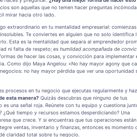
ue haces y preguntar:
¿Hay una mejor forma de hacer esto
cios son aquellas que no temen hacer preguntas incómoda
l mirar hacia otro lado.
go extraordinario en tu mentalidad empresarial: comienzas
solubles. Te conviertes en alguien que no solo identifica 
arlo. Esta es la mentalidad que separa al emprendedor pro
ad ni falta de respeto; es
humildad acompañada de convic
ormas de hacer las cosas, y convicción para implementar 
ncia. Como dijo Maya Angelou: «No hay mayor agony que ca
os negocios: no hay mayor pérdida que ver una oportunidad 
s procesos en tu negocio que ejecutas regularmente y ha
de esta manera?
Quizás descubras que ninguno de tus
 es una señal roja. Reúnete con tu equipo y cuestiona junt
s? ¿Qué tiempo y recursos estamos desperdiciando? Una
resa que crece. Y si encuentras que tus operaciones están
ntegre ventas, inventario y finanzas, entonces es momento 
dé claridad total sobre tu negocio.