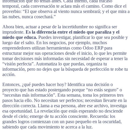
información que no tenías antes. Cada intento, cada fracaso
temporal, cada conversación te aclara más el camino. Como dice el
proverbio: “El que observa al viento nunca sembrará; y el que mira a
las nubes, nunca cosechará.”
Ahora bien, actuar a pesar de la incertidumbre no significa ser
imprudente.
Es la diferencia entre el miedo que paraliza y el
miedo que educa.
Puedes investigar, planificar lo que sea posible y
luego dar el salto. En los negocios, por ejemplo, muchos
emprendedores utilizan herramientas como Odoo ERP para
estructurar mejor sus operaciones desde el inicio, lo que les permite
tomar decisiones más informadas sin necesidad de esperar a tener la
“visión perfecta”. Automatiza lo que puedas, organiza tu
información, pero no dejes que la búsqueda de perfección te robe tu
acción.
Entonces, ¿qué puedes hacer hoy? Identifica una decisión o
proyecto que has estado postergando porque “no estás seguro” o
“necesitas más información”. Esta semana, toma los primeros tres
pasos hacia ello. No necesitan ser perfectos; necesitan llevarte en la
dirección correcta. Llama a esa persona, abre ese archivo, investiga
esa oportunidad. La revelación que estás esperando no desciende
desde el cielo; emerge de tu acción consciente. Recuerda: los
grandes logros comienzan con un paso pequeño en la oscuridad,
sabiendo que cada movimiento te acerca a la luz.