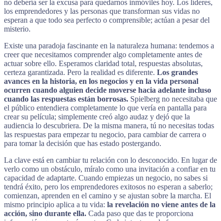
no debería ser la excusa para quedarnos inmóviles hoy. Los líderes,
los emprendedores y las personas que transforman sus vidas no
esperan a que todo sea perfecto o comprensible; actúan a pesar del
misterio.
Existe una paradoja fascinante en la naturaleza humana: tendemos a
creer que necesitamos comprender algo completamente antes de
actuar sobre ello. Esperamos claridad total, respuestas absolutas,
certeza garantizada. Pero la realidad es diferente.
Los grandes
avances en la historia, en los negocios y en la vida personal
ocurren cuando alguien decide moverse hacia adelante incluso
cuando las respuestas están borrosas.
Spielberg no necesitaba que
el público entendiera completamente lo que vería en pantalla para
crear su película; simplemente creó algo audaz y dejó que la
audiencia lo descubriera. De la misma manera, tú no necesitas todas
las respuestas para empezar tu negocio, para cambiar de carrera o
para tomar la decisión que has estado postergando.
La clave está en cambiar tu relación con lo desconocido. En lugar de
verlo como un obstáculo, míralo como una invitación a confiar en tu
capacidad de adaptarte. Cuando empiezas un negocio, no sabes si
tendrá éxito, pero los emprendedores exitosos no esperan a saberlo;
comienzan, aprenden en el camino y se ajustan sobre la marcha. El
mismo principio aplica a tu vida:
la revelación no viene antes de la
acción, sino durante ella.
Cada paso que das te proporciona