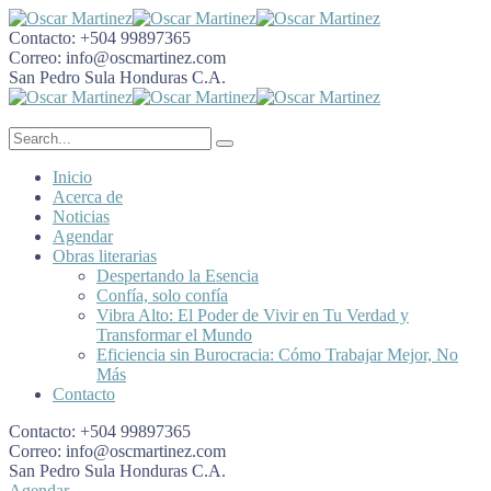
Contacto:
+504 99897365
Correo:
info@oscmartinez.com
San Pedro Sula
Honduras C.A.
Inicio
Acerca de
Noticias
Agendar
Obras literarias
Despertando la Esencia
Confía, solo confía
Vibra Alto: El Poder de Vivir en Tu Verdad y
Transformar el Mundo
Eficiencia sin Burocracia: Cómo Trabajar Mejor, No
Más
Contacto
Contacto:
+504 99897365
Correo:
info@oscmartinez.com
San Pedro Sula
Honduras C.A.
Agendar