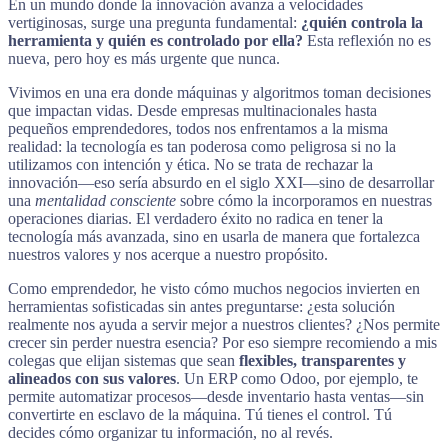
En un mundo donde la innovación avanza a velocidades
vertiginosas, surge una pregunta fundamental:
¿quién controla la
herramienta y quién es controlado por ella?
Esta reflexión no es
nueva, pero hoy es más urgente que nunca.
Vivimos en una era donde máquinas y algoritmos toman decisiones
que impactan vidas. Desde empresas multinacionales hasta
pequeños emprendedores, todos nos enfrentamos a la misma
realidad: la tecnología es tan poderosa como peligrosa si no la
utilizamos con intención y ética. No se trata de rechazar la
innovación—eso sería absurdo en el siglo XXI—sino de desarrollar
una
mentalidad consciente
sobre cómo la incorporamos en nuestras
operaciones diarias. El verdadero éxito no radica en tener la
tecnología más avanzada, sino en usarla de manera que fortalezca
nuestros valores y nos acerque a nuestro propósito.
Como emprendedor, he visto cómo muchos negocios invierten en
herramientas sofisticadas sin antes preguntarse: ¿esta solución
realmente nos ayuda a servir mejor a nuestros clientes? ¿Nos permite
crecer sin perder nuestra esencia? Por eso siempre recomiendo a mis
colegas que elijan sistemas que sean
flexibles, transparentes y
alineados con sus valores
. Un ERP como Odoo, por ejemplo, te
permite automatizar procesos—desde inventario hasta ventas—sin
convertirte en esclavo de la máquina. Tú tienes el control. Tú
decides cómo organizar tu información, no al revés.