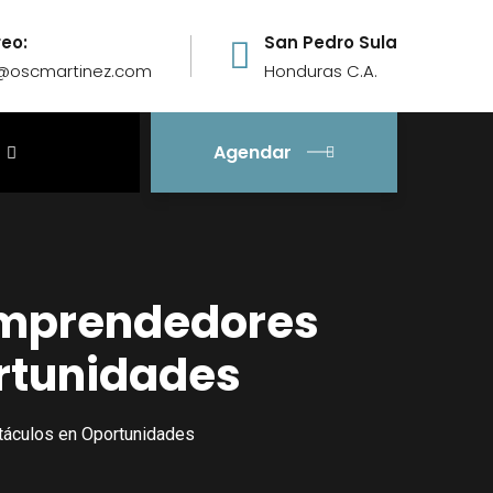
reo:
San Pedro Sula
o@oscmartinez.com
Honduras C.A.
Agendar
 Emprendedores
rtunidades
táculos en Oportunidades