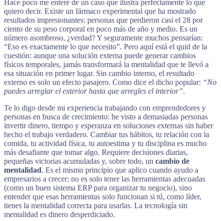
Hace poco me enteré de un caso que ilustra perfectamente lo que
quiero decir. Existe un fármaco experimental que ha mostrado
resultados impresionantes: personas que perdieron casi el 28 por
ciento de su peso corporal en poco más de año y medio. Es un
número asombroso, ¿verdad? Y seguramente muchos pensarían:
“Eso es exactamente lo que necesito”. Pero aquí está el quid de la
cuestión: aunque una solución externa puede generar cambios
físicos temporales, jamás transformará la mentalidad que te llevó a
esa situación en primer lugar. Sin cambio interno, el resultado
externo es solo un efecto pasajero. Como dice el dicho popular:
“No
puedes arreglar el exterior hasta que arregles el interior”
.
Te lo digo desde mi experiencia trabajando con emprendedores y
personas en busca de crecimiento: he visto a demasiadas personas
invertir dinero, tiempo y esperanza en soluciones externas sin haber
hecho el trabajo verdadero. Cambiar tus hábitos, tu relación con la
comida, tu actividad física, tu autoestima y tu disciplina es mucho
más desafiante que tomar algo. Requiere decisiones diarias,
pequeñas victorias acumuladas y, sobre todo, un
cambio de
mentalidad
. Es el mismo principio que aplico cuando ayudo a
empresarios a crecer: no es solo tener las herramientas adecuadas
(como un buen sistema ERP para organizar tu negocio), sino
entender que esas herramientas solo funcionan si tú, como líder,
tienes la mentalidad correcta para usarlas. La tecnología sin
mentalidad es dinero desperdiciado.