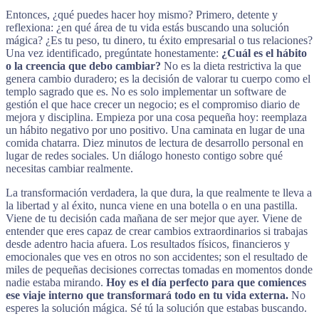
Entonces, ¿qué puedes hacer hoy mismo? Primero, detente y
reflexiona: ¿en qué área de tu vida estás buscando una solución
mágica? ¿Es tu peso, tu dinero, tu éxito empresarial o tus relaciones?
Una vez identificado, pregúntate honestamente:
¿Cuál es el hábito
o la creencia que debo cambiar?
No es la dieta restrictiva la que
genera cambio duradero; es la decisión de valorar tu cuerpo como el
templo sagrado que es. No es solo implementar un software de
gestión el que hace crecer un negocio; es el compromiso diario de
mejora y disciplina. Empieza por una cosa pequeña hoy: reemplaza
un hábito negativo por uno positivo. Una caminata en lugar de una
comida chatarra. Diez minutos de lectura de desarrollo personal en
lugar de redes sociales. Un diálogo honesto contigo sobre qué
necesitas cambiar realmente.
La transformación verdadera, la que dura, la que realmente te lleva a
la libertad y al éxito, nunca viene en una botella o en una pastilla.
Viene de tu decisión cada mañana de ser mejor que ayer. Viene de
entender que eres capaz de crear cambios extraordinarios si trabajas
desde adentro hacia afuera. Los resultados físicos, financieros y
emocionales que ves en otros no son accidentes; son el resultado de
miles de pequeñas decisiones correctas tomadas en momentos donde
nadie estaba mirando.
Hoy es el día perfecto para que comiences
ese viaje interno que transformará todo en tu vida externa.
No
esperes la solución mágica. Sé tú la solución que estabas buscando.