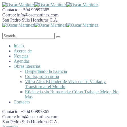
Contacto:
+504 99897365
Correo:
info@oscmartinez.com
San Pedro Sula
Honduras C.A.
Inicio
Acerca de
Noticias
Agendar
Obras literarias
Despertando la Esencia
Confía, solo confía
Vibra Alto: El Poder de Vivir en Tu Verdad y
Transformar el Mundo
Eficiencia sin Burocracia: Cómo Trabajar Mejor, No
Más
Contacto
Contacto:
+504 99897365
Correo:
info@oscmartinez.com
San Pedro Sula
Honduras C.A.
Agendar