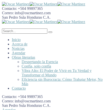
Contacto:
+504 99897365
Correo:
info@oscmartinez.com
San Pedro Sula
Honduras C.A.
Inicio
Acerca de
Noticias
Agendar
Obras literarias
Despertando la Esencia
Confía, solo confía
Vibra Alto: El Poder de Vivir en Tu Verdad y
Transformar el Mundo
Eficiencia sin Burocracia: Cómo Trabajar Mejor, No
Más
Contacto
Contacto:
+504 99897365
Correo:
info@oscmartinez.com
San Pedro Sula
Honduras C.A.
Agendar