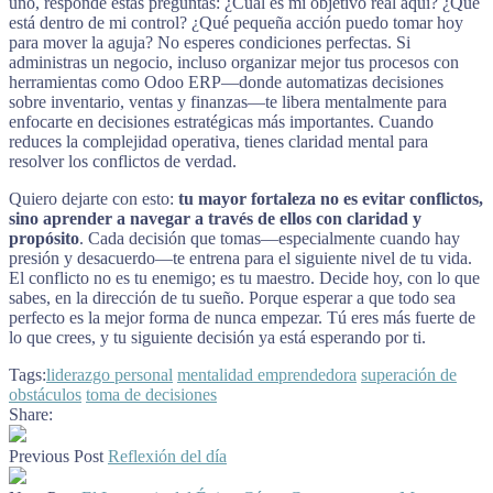
uno, responde estas preguntas: ¿Cuál es mi objetivo real aquí? ¿Qué
está dentro de mi control? ¿Qué pequeña acción puedo tomar hoy
para mover la aguja? No esperes condiciones perfectas. Si
administras un negocio, incluso organizar mejor tus procesos con
herramientas como Odoo ERP—donde automatizas decisiones
sobre inventario, ventas y finanzas—te libera mentalmente para
enfocarte en decisiones estratégicas más importantes. Cuando
reduces la complejidad operativa, tienes claridad mental para
resolver los conflictos de verdad.
Quiero dejarte con esto:
tu mayor fortaleza no es evitar conflictos,
sino aprender a navegar a través de ellos con claridad y
propósito
. Cada decisión que tomas—especialmente cuando hay
presión y desacuerdo—te entrena para el siguiente nivel de tu vida.
El conflicto no es tu enemigo; es tu maestro. Decide hoy, con lo que
sabes, en la dirección de tu sueño. Porque esperar a que todo sea
perfecto es la mejor forma de nunca empezar. Tú eres más fuerte de
lo que crees, y tu siguiente decisión ya está esperando por ti.
Tags:
liderazgo personal
mentalidad emprendedora
superación de
obstáculos
toma de decisiones
Share:
Previous Post
Reflexión del día