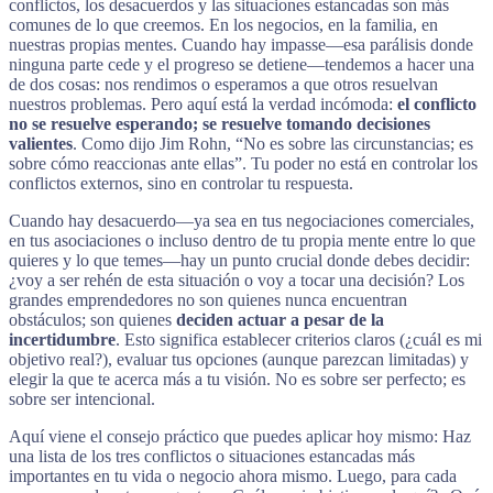
conflictos, los desacuerdos y las situaciones estancadas son más
comunes de lo que creemos. En los negocios, en la familia, en
nuestras propias mentes. Cuando hay impasse—esa parálisis donde
ninguna parte cede y el progreso se detiene—tendemos a hacer una
de dos cosas: nos rendimos o esperamos a que otros resuelvan
nuestros problemas. Pero aquí está la verdad incómoda:
el conflicto
no se resuelve esperando; se resuelve tomando decisiones
valientes
. Como dijo Jim Rohn, “No es sobre las circunstancias; es
sobre cómo reaccionas ante ellas”. Tu poder no está en controlar los
conflictos externos, sino en controlar tu respuesta.
Cuando hay desacuerdo—ya sea en tus negociaciones comerciales,
en tus asociaciones o incluso dentro de tu propia mente entre lo que
quieres y lo que temes—hay un punto crucial donde debes decidir:
¿voy a ser rehén de esta situación o voy a tocar una decisión? Los
grandes emprendedores no son quienes nunca encuentran
obstáculos; son quienes
deciden actuar a pesar de la
incertidumbre
. Esto significa establecer criterios claros (¿cuál es mi
objetivo real?), evaluar tus opciones (aunque parezcan limitadas) y
elegir la que te acerca más a tu visión. No es sobre ser perfecto; es
sobre ser intencional.
Aquí viene el consejo práctico que puedes aplicar hoy mismo: Haz
una lista de los tres conflictos o situaciones estancadas más
importantes en tu vida o negocio ahora mismo. Luego, para cada