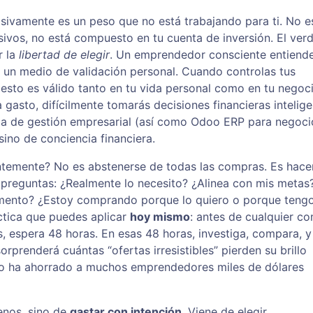
sivamente es un peso que no está trabajando para ti. No e
ivos, no está compuesto en tu cuenta de inversión. El ver
r la
libertad de elegir
. Un emprendedor consciente entiend
o un medio de validación personal. Cuando controlas tus
 esto es válido tanto en tu vida personal como en tu negoci
 gasto, difícilmente tomarás decisiones financieras intelige
ma de gestión empresarial (así como Odoo ERP para negoci
sino de conciencia financiera.
entemente? No es abstenerse de todas las compras. Es hace
 preguntas: ¿Realmente lo necesito? ¿Alinea con mis metas
mento? ¿Estoy comprando porque lo quiero o porque teng
ctica que puedes aplicar
hoy mismo
: antes de cualquier c
, espera 48 horas. En esas 48 horas, investiga, compara, y
orprenderá cuántas “ofertas irresistibles” pierden su brillo
to ha ahorrado a muchos emprendedores miles de dólares
enos, sino de
gastar con intención
. Viene de elegir