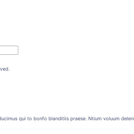
rved.
ucimus qui to bonfo blanditiis praese. Ntium voluum deleni