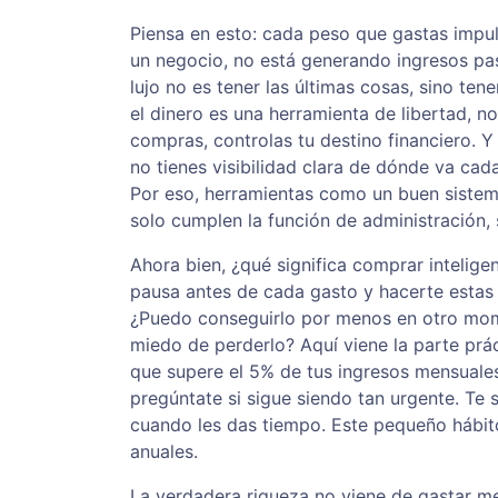
Piensa en esto: cada peso que gastas impul
un negocio, no está generando ingresos pas
lujo no es tener las últimas cosas, sino tene
el dinero es una herramienta de libertad, n
compras, controlas tu destino financiero. Y
no tienes visibilidad clara de dónde va cada
Por eso, herramientas como un buen siste
solo cumplen la función de administración, 
Ahora bien, ¿qué significa comprar intelig
pausa antes de cada gasto y hacerte estas
¿Puedo conseguirlo por menos en otro mo
miedo de perderlo? Aquí viene la parte prá
que supere el 5% de tus ingresos mensuales
pregúntate si sigue siendo tan urgente. Te s
cuando les das tiempo. Este pequeño hábi
anuales.
La verdadera riqueza no viene de gastar m