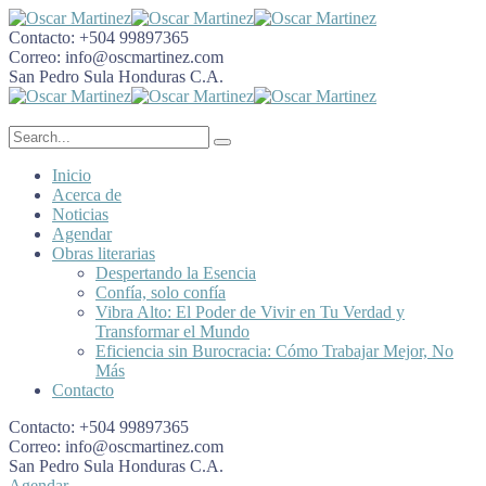
Contacto:
+504 99897365
Correo:
info@oscmartinez.com
San Pedro Sula
Honduras C.A.
Inicio
Acerca de
Noticias
Agendar
Obras literarias
Despertando la Esencia
Confía, solo confía
Vibra Alto: El Poder de Vivir en Tu Verdad y
Transformar el Mundo
Eficiencia sin Burocracia: Cómo Trabajar Mejor, No
Más
Contacto
Contacto:
+504 99897365
Correo:
info@oscmartinez.com
San Pedro Sula
Honduras C.A.
Agendar