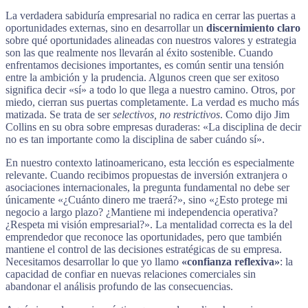
La verdadera sabiduría empresarial no radica en cerrar las puertas a
oportunidades externas, sino en desarrollar un
discernimiento claro
sobre qué oportunidades alineadas con nuestros valores y estrategia
son las que realmente nos llevarán al éxito sostenible. Cuando
enfrentamos decisiones importantes, es común sentir una tensión
entre la ambición y la prudencia. Algunos creen que ser exitoso
significa decir «sí» a todo lo que llega a nuestro camino. Otros, por
miedo, cierran sus puertas completamente. La verdad es mucho más
matizada. Se trata de ser
selectivos, no restrictivos
. Como dijo Jim
Collins en su obra sobre empresas duraderas: «La disciplina de decir
no es tan importante como la disciplina de saber cuándo sí».
En nuestro contexto latinoamericano, esta lección es especialmente
relevante. Cuando recibimos propuestas de inversión extranjera o
asociaciones internacionales, la pregunta fundamental no debe ser
únicamente «¿Cuánto dinero me traerá?», sino «¿Esto protege mi
negocio a largo plazo? ¿Mantiene mi independencia operativa?
¿Respeta mi visión empresarial?». La mentalidad correcta es la del
emprendedor que reconoce las oportunidades, pero que también
mantiene el control de las decisiones estratégicas de su empresa.
Necesitamos desarrollar lo que yo llamo
«confianza reflexiva»
: la
capacidad de confiar en nuevas relaciones comerciales sin
abandonar el análisis profundo de las consecuencias.