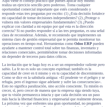
Aquí viene el consejo práctico que puedes aplicar hoy mismo:
realiza un ejercicio sencillo pero poderoso. Toma cualquier
oportunidad comercial importante que estés considerando y
responde estas tres preguntas por escrito: (1) ¿Esta decisión fortalece
mi capacidad de tomar decisiones independientes? (2) ¿Protege o
vulnera mis valores empresariales fundamentales? (3) ¿Puedo
explicar con claridad a mi equipo por qué esta es la dirección
correcta? Si no puedes responder sí a las tres preguntas, es una señal
clara de reconsiderar. Además, te recomiendo que implementes un
sistema claro de gestión empresarial que te permita monitorear tus
operaciones en tiempo real. Herramientas como
Odoo ERP
pueden
ayudarte a mantener control total sobre tus finanzas, inventario y
relaciones comerciales, permitiéndote tomar decisiones informadas
sin depender de terceros para datos críticos.
La invitación que te hago hoy es a ser un emprendedor
valiente pero
sabio
. La fe no es solo un concepto espiritual; también es la
capacidad de creer en ti mismo y en tu capacidad de discernimiento.
Como se dice en la sabiduría antigua: «El prudente ve el peligro y se
refugia, pero el ingenuo sigue adelante y sufre las consecuencias».
Esto no significa paralización, sino acción consciente. Tu misión es
crecer, sí, pero crecer de manera que tu empresa siga siendo tuya,
que tu visión permanezca intacta y que cada decisión sea un paso
más hacia la libertad financiera y empresarial que realmente deseas.
La próxima vez que enfrentes una gran oportunidad, no preguntes