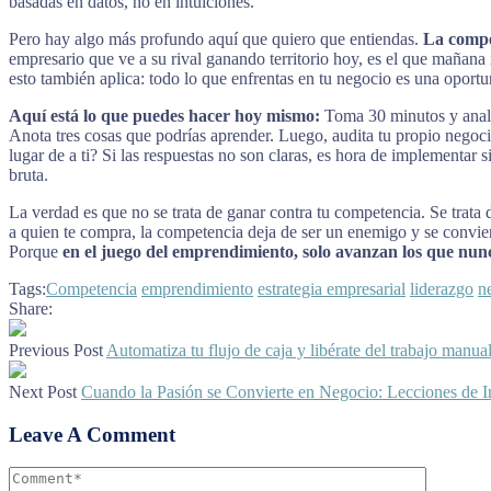
basadas en datos, no en intuiciones.
Pero hay algo más profundo aquí que quiero que entiendas.
La compe
empresario que ve a su rival ganando territorio hoy, es el que mañana 
esto también aplica: todo lo que enfrentas en tu negocio es una oportu
Aquí está lo que puedes hacer hoy mismo:
Toma 30 minutos y anali
Anota tres cosas que podrías aprender. Luego, audita tu propio negoci
lugar de a ti? Si las respuestas no son claras, es hora de implementar 
bruta.
La verdad es que no se trata de ganar contra tu competencia. Se trata 
a quien te compra, la competencia deja de ser un enemigo y se convier
Porque
en el juego del emprendimiento, solo avanzan los que nunc
Tags:
Competencia
emprendimiento
estrategia empresarial
liderazgo
n
Share:
Previous Post
Automatiza tu flujo de caja y libérate del trabajo manua
Next Post
Cuando la Pasión se Convierte en Negocio: Lecciones de In
Leave A Comment