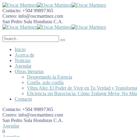
Contacto:
+504 99897365
Correo:
info@oscmartinez.com
San Pedro Sula
Honduras C.A.
Inicio
Acerca de
Noticias
Agendar
Obras literarias
Despertando la Esencia
Confía, solo confía
Vibra Alto: El Poder de Vivir en Tu Verdad y Transform
Eficiencia sin Burocracia: Cómo Trabajar Mejor, No Má
Contacto
Contacto:
+504 99897365
Correo:
info@oscmartinez.com
San Pedro Sula
Honduras C.A.
Agendar
0
Agendar