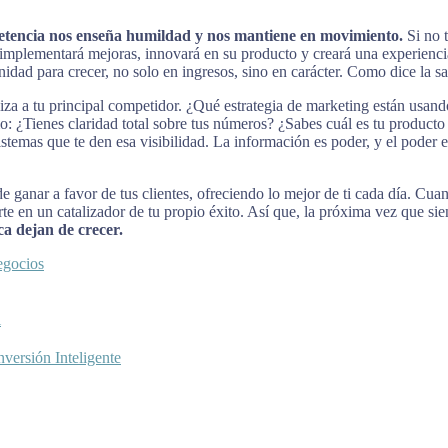
tencia nos enseña humildad y nos mantiene en movimiento.
Si no t
implementará mejoras, innovará en su producto y creará una experiencia s
nidad para crecer, no solo en ingresos, sino en carácter. Como dice la s
za a tu principal competidor. ¿Qué estrategia de marketing están usa
o: ¿Tienes claridad total sobre tus números? ¿Sabes cuál es tu producto
sistemas que te den esa visibilidad. La información es poder, y el poder 
de ganar a favor de tus clientes, ofreciendo lo mejor de ti cada día. Cua
te en un catalizador de tu propio éxito. Así que, la próxima vez que si
a dejan de crecer.
egocios
l
versión Inteligente