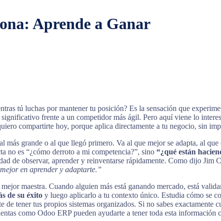
iona: Aprende a Ganar
ntras tú luchas por mantener tu posición? Es la sensación que experi
ignificativo frente a un competidor más ágil. Pero aquí viene lo intere
uiero compartirte hoy, porque aplica directamente a tu negocio, sin imp
al más grande o al que llegó primero. Va al que mejor se adapta, al que
cta no es “¿cómo derroto a mi competencia?”, sino
“¿qué están hacien
idad de observar, aprender y reinventarse rápidamente. Como dijo Jim C
el mejor en aprender y adaptarte.”
u mejor maestra. Cuando alguien más está ganando mercado, está valida
s de su éxito
y luego aplicarlo a tu contexto único. Estudia cómo se co
ate de tener tus propios sistemas organizados. Si no sabes exactamente 
ientas como Odoo ERP pueden ayudarte a tener toda esta información cen