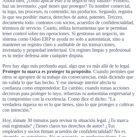
Ahora bien, ¿cómo aplicar esto a tu negocio hoy mismo? Primero,
haz un inventario: ¿qué tienes que proteger? Tu nombre comercial,
tu logo, tus procesos, tu contenido, tus productos. Segundo, registra
lo que sea posible: marca, derechos de autor, patentes. Tercero,
documenta todo: contratos con socios, acuerdos de confidencialidad,
términos de servicio. Cuarto, utiliza herramientas que te permitan
tener control sobre tus operaciones. Si gestionas un negocio, un
sistema como Odoo ERP te ayuda no solo a automatizar, sino a
mantener un registro claro y auditable de tus transacciones,
inventario y propiedad intelectual. Un registro limpio y profesional
es tu mejor defensa ante cualquier disputa.
Pero hay algo más profundo aquí, algo que va más allá de lo legal.
Proteger tu marca es proteger tu propósito
. Cuando permites que
otros se apropien de tu trabajo sin consecuencias, estás diciendo que
no valida lo que has hecho. Y ese mensaje interior afecta tu
confianza como emprendedor. En cambio, cuando tomas acciones
decisivas para proteger lo tuyo, refuerzas tu autoestima empresarial y
tu compromiso con la excelencia. Como dice el dicho: “La
verdadera riqueza no es lo que tienes, sino lo que proteges y cultivas
con intención.”
Hoy, tómate 30 minutos para revisar tu situación legal. ¿Tu marca
está registrada? ¿Tienes claros tus derechos de autor? ¿Tus
empleados y socios firman acuerdos de confidencialidad? No es
aburrido, es estratégico. No es paranoia, es profesionalismo. Los