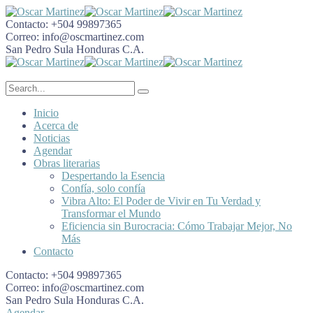
Contacto:
+504 99897365
Correo:
info@oscmartinez.com
San Pedro Sula
Honduras C.A.
Inicio
Acerca de
Noticias
Agendar
Obras literarias
Despertando la Esencia
Confía, solo confía
Vibra Alto: El Poder de Vivir en Tu Verdad y
Transformar el Mundo
Eficiencia sin Burocracia: Cómo Trabajar Mejor, No
Más
Contacto
Contacto:
+504 99897365
Correo:
info@oscmartinez.com
San Pedro Sula
Honduras C.A.
Agendar