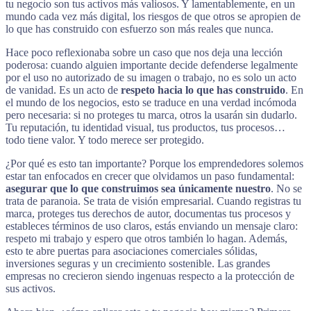
tu negocio son tus activos más valiosos. Y lamentablemente, en un
mundo cada vez más digital, los riesgos de que otros se apropien de
lo que has construido con esfuerzo son más reales que nunca.
Hace poco reflexionaba sobre un caso que nos deja una lección
poderosa: cuando alguien importante decide defenderse legalmente
por el uso no autorizado de su imagen o trabajo, no es solo un acto
de vanidad. Es un acto de
respeto hacia lo que has construido
. En
el mundo de los negocios, esto se traduce en una verdad incómoda
pero necesaria: si no proteges tu marca, otros la usarán sin dudarlo.
Tu reputación, tu identidad visual, tus productos, tus procesos…
todo tiene valor. Y todo merece ser protegido.
¿Por qué es esto tan importante? Porque los emprendedores solemos
estar tan enfocados en crecer que olvidamos un paso fundamental:
asegurar que lo que construimos sea únicamente nuestro
. No se
trata de paranoia. Se trata de visión empresarial. Cuando registras tu
marca, proteges tus derechos de autor, documentas tus procesos y
estableces términos de uso claros, estás enviando un mensaje claro:
respeto mi trabajo y espero que otros también lo hagan. Además,
esto te abre puertas para asociaciones comerciales sólidas,
inversiones seguras y un crecimiento sostenible. Las grandes
empresas no crecieron siendo ingenuas respecto a la protección de
sus activos.