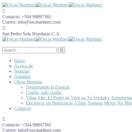
Contacto:
+504 99897365
Correo:
info@oscmartinez.com
San Pedro Sula
Honduras C.A.
Inicio
Acerca de
Noticias
Agendar
Obras literarias
Despertando la Esencia
Confía, solo confía
Vibra Alto: El Poder de Vivir en Tu Verdad y Transform
Eficiencia sin Burocracia: Cómo Trabajar Mejor, No Má
Contacto
Contacto:
+504 99897365
Correo:
info@oscmartinez.com