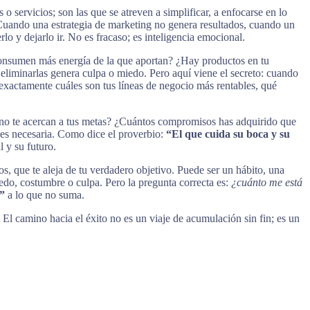
servicios; son las que se atreven a simplificar, a enfocarse en lo
 Cuando una estrategia de marketing no genera resultados, cuando un
o y dejarlo ir. No es fracaso; es inteligencia emocional.
onsumen más energía de la que aportan? ¿Hay productos en tu
eliminarlas genera culpa o miedo. Pero aquí viene el secreto: cuando
exactamente cuáles son tus líneas de negocio más rentables, qué
e no te acercan a tus metas? ¿Cuántos compromisos has adquirido que
; es necesaria. Como dice el proverbio:
“El que cuida su boca y su
 y su futuro.
, que te aleja de tu verdadero objetivo. Puede ser un hábito, una
edo, costumbre o culpa. Pero la pregunta correcta es:
¿cuánto me está
”
a lo que no suma.
. El camino hacia el éxito no es un viaje de acumulación sin fin; es un