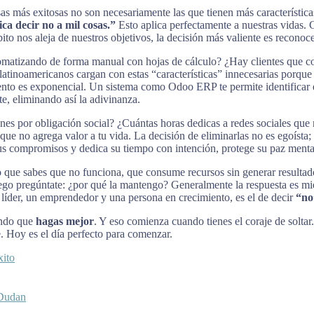
más exitosas no son necesariamente las que tienen más características o 
ca decir no a mil cosas.”
Esto aplica perfectamente a nuestras vidas.
nos aleja de nuestros objetivos, la decisión más valiente es reconocerl
omatizando de forma manual con hojas de cálculo? ¿Hay clientes que c
tinoamericanos cargan con estas “características” innecesarias porque 
iento es exponencial. Un sistema como Odoo ERP te permite identificar 
, eliminando así la adivinanza.
enes por obligación social? ¿Cuántas horas dedicas a redes sociales qu
 que no agrega valor a tu vida. La decisión de eliminarlas no es egoísta
s compromisos y dedica su tiempo con intención, protege su paz mental
 que sabes que no funciona, que consume recursos sin generar resultados
Luego pregúntate: ¿por qué la mantengo? Generalmente la respuesta es mi
líder, un emprendedor y una persona en crecimiento, es el de decir
“no
ando que
hagas mejor
. Y eso comienza cuando tienes el coraje de soltar
e. Hoy es el día perfecto para comenzar.
xito
 Dudan