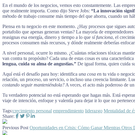
En el mundo de los negocios, vemos esto constantemente. Las empresas 
que realmente importa. Como dijo Steve Jobs:
“La innovación signifi
método de trabajo consume más tiempo del que ahorra, cuando un hábito 
Piensa en tu negocio en este momento. ¿Hay procesos que sigues aut
portafolio que apenas generan ventas? La mayoría de emprendedores la
reasignas esa energía, dinero y tiempo a lo que
sí funciona
, el crecim
procesos consumen más recursos, y dónde realmente deberías enfocarte
A nivel personal, ocurre lo mismo. ¿Cuántas relaciones tóxicas manti
van contra tu propósito? Cada una de estas cosas es una característica
lengua, cuida su alma de angustias.”
De igual forma, quien cuida su
Aquí está el desafío para hoy: identifica
una cosa
en tu vida o negocio
relación, un proceso, un servicio, o incluso una creencia limitante. 
costando seguir manteniéndola?
A veces, el acto más poderoso de un 
Tu verdadero potencial no está esperando que hagas más. Está esper
viaje de intención, enfoque y valentía para dejar ir lo que no pertenec
Tags:
crecimiento personal
emprendimiento
liderazgo
Mentalidad de é
Share:
Previous Post
Oportunidades en Crisis: Cómo Ganar Mientras Otros