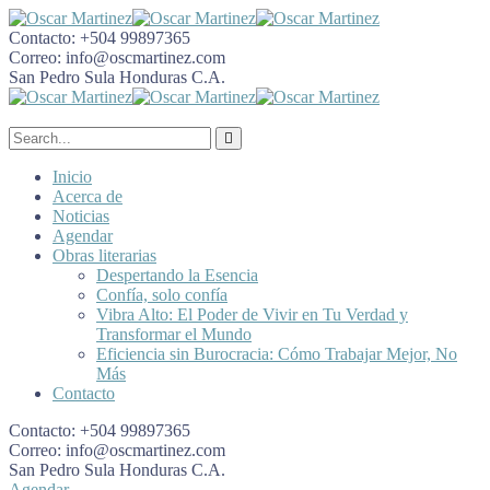
Contacto:
+504 99897365
Correo:
info@oscmartinez.com
San Pedro Sula
Honduras C.A.
Inicio
Acerca de
Noticias
Agendar
Obras literarias
Despertando la Esencia
Confía, solo confía
Vibra Alto: El Poder de Vivir en Tu Verdad y
Transformar el Mundo
Eficiencia sin Burocracia: Cómo Trabajar Mejor, No
Más
Contacto
Contacto:
+504 99897365
Correo:
info@oscmartinez.com
San Pedro Sula
Honduras C.A.
Agendar