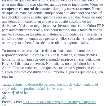
La libertad que buscamos como emprendedores no viene solo de
tener más dinero o más clientes, aunque eso es importante. Viene de
recuperar el control de nuestro tiempo y nuestra mente
. Viene
de aquellas mañanas donde, aunque todo a tu alrededor sea caos, tú
has decidido desde adentro que hoy será un gran día. Viene de saber
que tienes un momento en el que eres dueño absoluto de tus
decisiones. Y si en tu negocio utilizas herramientas como Odoo ERP
para automatizar procesos y recuperar tiempo, hazlo también con tu
mente: automatiza tus rituales matutinos, conviértelos en un sistema
tan sólido que no tengas que pensar en ellos cada día. Simplemente
ocurren, y tú te beneficias de los resultados exponenciales.
Tu futuro no se crea a las 10 de la mañana cuando comienzas a
responder correos. Se crea a las 6 de la mañana, cuando decides
honrar tu visión antes de que el mundo empiece a hacer peticiones.
Hoy es el día para comenzar. No mañana, no el próximo lunes.
Ahora. Porque cada segundo que esperas es un segundo en el que
alguien más está construyendo su imperio. ¿Quieres que ese alguien
seas tú?
Tags:
crecimiento
desarrollo personal
hábitos de éxito
mentalidad
emprendedora
productividad
rituales matutinos
Share:
Previous Post
La Cultura de Liderazgo que Destruye Empresas