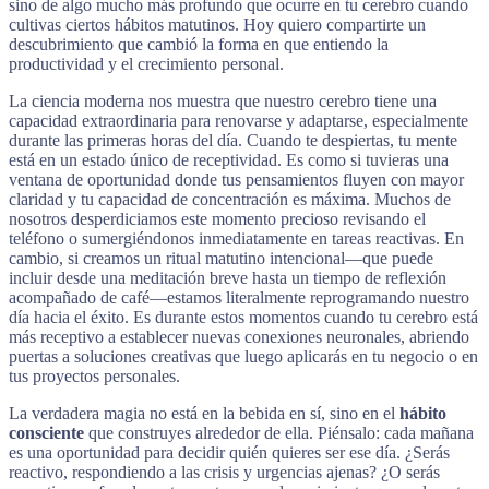
sino de algo mucho más profundo que ocurre en tu cerebro cuando
cultivas ciertos hábitos matutinos. Hoy quiero compartirte un
descubrimiento que cambió la forma en que entiendo la
productividad y el crecimiento personal.
La ciencia moderna nos muestra que nuestro cerebro tiene una
capacidad extraordinaria para renovarse y adaptarse, especialmente
durante las primeras horas del día. Cuando te despiertas, tu mente
está en un estado único de receptividad. Es como si tuvieras una
ventana de oportunidad donde tus pensamientos fluyen con mayor
claridad y tu capacidad de concentración es máxima. Muchos de
nosotros desperdiciamos este momento precioso revisando el
teléfono o sumergiéndonos inmediatamente en tareas reactivas. En
cambio, si creamos un ritual matutino intencional—que puede
incluir desde una meditación breve hasta un tiempo de reflexión
acompañado de café—estamos literalmente reprogramando nuestro
día hacia el éxito. Es durante estos momentos cuando tu cerebro está
más receptivo a establecer nuevas conexiones neuronales, abriendo
puertas a soluciones creativas que luego aplicarás en tu negocio o en
tus proyectos personales.
La verdadera magia no está en la bebida en sí, sino en el
hábito
consciente
que construyes alrededor de ella. Piénsalo: cada mañana
es una oportunidad para decidir quién quieres ser ese día. ¿Serás
reactivo, respondiendo a las crisis y urgencias ajenas? ¿O serás