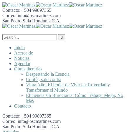
Contacto:
+504 99897365
Correo:
info@oscmartinez.com
San Pedro Sula
Honduras C.A.
Inicio
Acerca de
Noticias
Agendar
Obras literarias
Despertando la Esencia
Confía, solo confía
Vibra Alto: El Poder de Vivir en Tu Verdad y
Transformar el Mundo
Eficiencia sin Burocracia: Cómo Trabajar Mejor, No
Más
Contacto
Contacto:
+504 99897365
Correo:
info@oscmartinez.com
San Pedro Sula
Honduras C.A.
Agendar