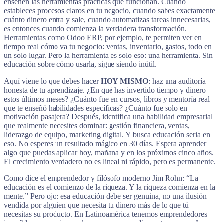
enseñen las herramientas prácticas que funcionan. Cuando
estableces procesos claros en tu negocio, cuando sabes exactamente
cuánto dinero entra y sale, cuando automatizas tareas innecesarias,
es entonces cuando comienza la verdadera transformación.
Herramientas como Odoo ERP, por ejemplo, te permiten ver en
tiempo real cómo va tu negocio: ventas, inventario, gastos, todo en
un solo lugar. Pero la herramienta es solo eso: una herramienta. Sin
educación sobre cómo usarla, sigue siendo inútil.
Aquí viene lo que debes hacer
HOY MISMO
: haz una auditoría
honesta de tu aprendizaje. ¿En qué has invertido tiempo y dinero
estos últimos meses? ¿Cuánto fue en cursos, libros y mentoría real
que te enseñó habilidades específicas? ¿Cuánto fue solo en
motivación pasajera? Después, identifica una habilidad empresarial
que realmente necesites dominar: gestión financiera, ventas,
liderazgo de equipo, marketing digital. Y busca educación seria en
eso. No esperes un resultado mágico en 30 días. Espera aprender
algo que puedas aplicar hoy, mañana y en los próximos cinco años.
El crecimiento verdadero no es lineal ni rápido, pero es permanente.
Como dice el emprendedor y filósofo moderno Jim Rohn: “La
educación es el comienzo de la riqueza. Y la riqueza comienza en la
mente.” Pero ojo: esa educación debe ser genuina, no una ilusión
vendida por alguien que necesita tu dinero más de lo que tú
necesitas su producto. En Latinoamérica tenemos emprendedores