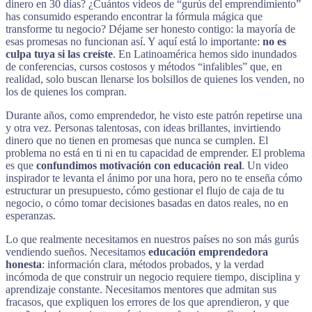
dinero en 30 días? ¿Cuántos videos de “gurús del emprendimiento”
has consumido esperando encontrar la fórmula mágica que
transforme tu negocio? Déjame ser honesto contigo: la mayoría de
esas promesas no funcionan así. Y aquí está lo importante:
no es
culpa tuya si las creíste
. En Latinoamérica hemos sido inundados
de conferencias, cursos costosos y métodos “infalibles” que, en
realidad, solo buscan llenarse los bolsillos de quienes los venden, no
los de quienes los compran.
Durante años, como emprendedor, he visto este patrón repetirse una
y otra vez. Personas talentosas, con ideas brillantes, invirtiendo
dinero que no tienen en promesas que nunca se cumplen. El
problema no está en ti ni en tu capacidad de emprender. El problema
es que
confundimos motivación con educación real
. Un video
inspirador te levanta el ánimo por una hora, pero no te enseña cómo
estructurar un presupuesto, cómo gestionar el flujo de caja de tu
negocio, o cómo tomar decisiones basadas en datos reales, no en
esperanzas.
Lo que realmente necesitamos en nuestros países no son más gurús
vendiendo sueños. Necesitamos
educación emprendedora
honesta
: información clara, métodos probados, y la verdad
incómoda de que construir un negocio requiere tiempo, disciplina y
aprendizaje constante. Necesitamos mentores que admitan sus
fracasos, que expliquen los errores de los que aprendieron, y que