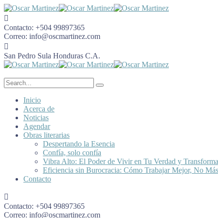
Contacto:
+504 99897365
Correo:
info@oscmartinez.com
San Pedro Sula
Honduras C.A.
Inicio
Acerca de
Noticias
Agendar
Obras literarias
Despertando la Esencia
Confía, solo confía
Vibra Alto: El Poder de Vivir en Tu Verdad y Transform
Eficiencia sin Burocracia: Cómo Trabajar Mejor, No Má
Contacto
Contacto:
+504 99897365
Correo:
info@oscmartinez.com