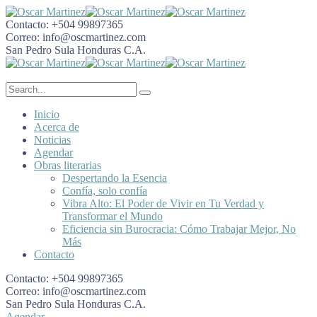
Contacto:
+504 99897365
Correo:
info@oscmartinez.com
San Pedro Sula
Honduras C.A.
Inicio
Acerca de
Noticias
Agendar
Obras literarias
Despertando la Esencia
Confía, solo confía
Vibra Alto: El Poder de Vivir en Tu Verdad y
Transformar el Mundo
Eficiencia sin Burocracia: Cómo Trabajar Mejor, No
Más
Contacto
Contacto:
+504 99897365
Correo:
info@oscmartinez.com
San Pedro Sula
Honduras C.A.
Agendar