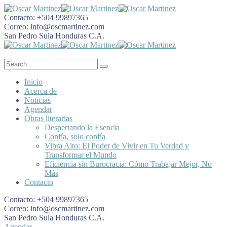
Contacto:
+504 99897365
Correo:
info@oscmartinez.com
San Pedro Sula
Honduras C.A.
Inicio
Acerca de
Noticias
Agendar
Obras literarias
Despertando la Esencia
Confía, solo confía
Vibra Alto: El Poder de Vivir en Tu Verdad y
Transformar el Mundo
Eficiencia sin Burocracia: Cómo Trabajar Mejor, No
Más
Contacto
Contacto:
+504 99897365
Correo:
info@oscmartinez.com
San Pedro Sula
Honduras C.A.
Agendar