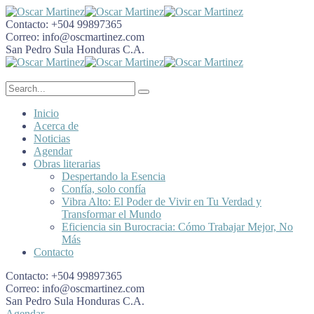
Contacto:
+504 99897365
Correo:
info@oscmartinez.com
San Pedro Sula
Honduras C.A.
Inicio
Acerca de
Noticias
Agendar
Obras literarias
Despertando la Esencia
Confía, solo confía
Vibra Alto: El Poder de Vivir en Tu Verdad y
Transformar el Mundo
Eficiencia sin Burocracia: Cómo Trabajar Mejor, No
Más
Contacto
Contacto:
+504 99897365
Correo:
info@oscmartinez.com
San Pedro Sula
Honduras C.A.
Agendar