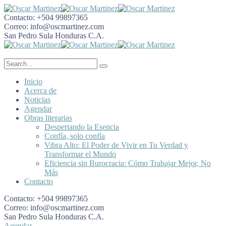
Contacto:
+504 99897365
Correo:
info@oscmartinez.com
San Pedro Sula
Honduras C.A.
Inicio
Acerca de
Noticias
Agendar
Obras literarias
Despertando la Esencia
Confía, solo confía
Vibra Alto: El Poder de Vivir en Tu Verdad y
Transformar el Mundo
Eficiencia sin Burocracia: Cómo Trabajar Mejor, No
Más
Contacto
Contacto:
+504 99897365
Correo:
info@oscmartinez.com
San Pedro Sula
Honduras C.A.
Agendar