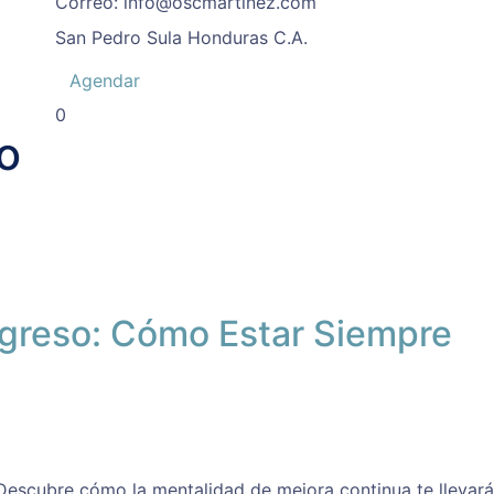
Correo:
info@oscmartinez.com
San Pedro Sula
Honduras C.A.
Agendar
0
o
ogreso: Cómo Estar Siempre
 Descubre cómo la mentalidad de mejora continua te llevar