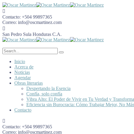
Contacto:
+504 99897365
Correo:
info@oscmartinez.com
San Pedro Sula
Honduras C.A.
Inicio
Acerca de
Noticias
Agendar
Obras literarias
Despertando la Esencia
Confía, solo confía
Vibra Alto: El Poder de Vivir en Tu Verdad y Transform
Eficiencia sin Burocracia: Cómo Trabajar Mejor, No Má
Contacto
Contacto:
+504 99897365
Correo:
info@oscmartinez.com