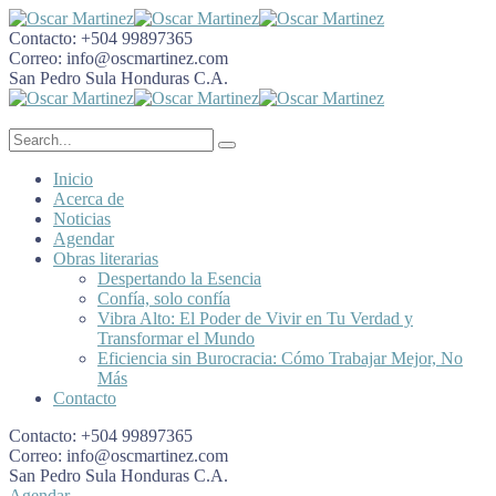
Contacto:
+504 99897365
Correo:
info@oscmartinez.com
San Pedro Sula
Honduras C.A.
Inicio
Acerca de
Noticias
Agendar
Obras literarias
Despertando la Esencia
Confía, solo confía
Vibra Alto: El Poder de Vivir en Tu Verdad y
Transformar el Mundo
Eficiencia sin Burocracia: Cómo Trabajar Mejor, No
Más
Contacto
Contacto:
+504 99897365
Correo:
info@oscmartinez.com
San Pedro Sula
Honduras C.A.
Agendar