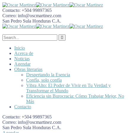
Contacto:
+504 99897365
Correo:
info@oscmartinez.com
San Pedro Sula
Honduras C.A.
Inicio
Acerca de
Noticias
Agendar
Obras literarias
Despertando la Esencia
Confía, solo confía
Vibra Alto: El Poder de Vivir en Tu Verdad y
Transformar el Mundo
Eficiencia sin Burocracia: Cómo Trabajar Mejor, No
Más
Contacto
Contacto:
+504 99897365
Correo:
info@oscmartinez.com
San Pedro Sula
Honduras C.A.
Agendar