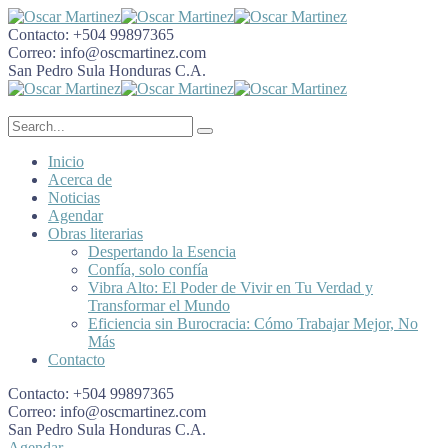
Contacto:
+504 99897365
Correo:
info@oscmartinez.com
San Pedro Sula
Honduras C.A.
Inicio
Acerca de
Noticias
Agendar
Obras literarias
Despertando la Esencia
Confía, solo confía
Vibra Alto: El Poder de Vivir en Tu Verdad y
Transformar el Mundo
Eficiencia sin Burocracia: Cómo Trabajar Mejor, No
Más
Contacto
Contacto:
+504 99897365
Correo:
info@oscmartinez.com
San Pedro Sula
Honduras C.A.
Agendar