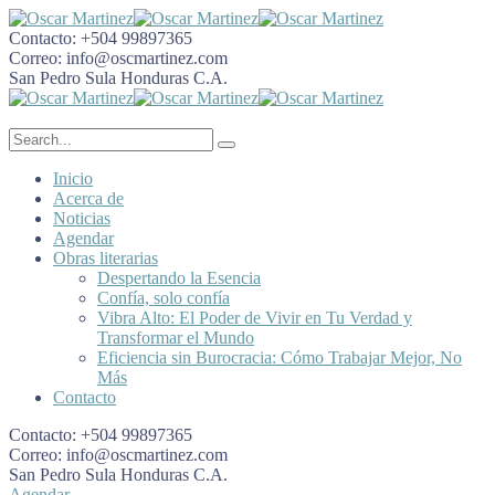
Contacto:
+504 99897365
Correo:
info@oscmartinez.com
San Pedro Sula
Honduras C.A.
Inicio
Acerca de
Noticias
Agendar
Obras literarias
Despertando la Esencia
Confía, solo confía
Vibra Alto: El Poder de Vivir en Tu Verdad y
Transformar el Mundo
Eficiencia sin Burocracia: Cómo Trabajar Mejor, No
Más
Contacto
Contacto:
+504 99897365
Correo:
info@oscmartinez.com
San Pedro Sula
Honduras C.A.
Agendar