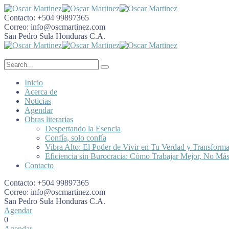
Contacto:
+504 99897365
Correo:
info@oscmartinez.com
San Pedro Sula
Honduras C.A.
Inicio
Acerca de
Noticias
Agendar
Obras literarias
Despertando la Esencia
Confía, solo confía
Vibra Alto: El Poder de Vivir en Tu Verdad y Transform
Eficiencia sin Burocracia: Cómo Trabajar Mejor, No Má
Contacto
Contacto:
+504 99897365
Correo:
info@oscmartinez.com
San Pedro Sula
Honduras C.A.
Agendar
0
Agendar