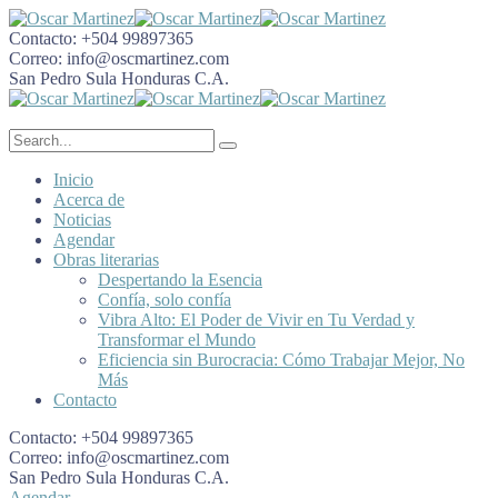
Contacto:
+504 99897365
Correo:
info@oscmartinez.com
San Pedro Sula
Honduras C.A.
Inicio
Acerca de
Noticias
Agendar
Obras literarias
Despertando la Esencia
Confía, solo confía
Vibra Alto: El Poder de Vivir en Tu Verdad y
Transformar el Mundo
Eficiencia sin Burocracia: Cómo Trabajar Mejor, No
Más
Contacto
Contacto:
+504 99897365
Correo:
info@oscmartinez.com
San Pedro Sula
Honduras C.A.
Agendar