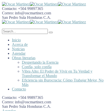
Contacto:
+504 99897365
Correo:
info@oscmartinez.com
San Pedro Sula
Honduras C.A.
Inicio
Acerca de
Noticias
Agendar
Obras literarias
Despertando la Esencia
Confía, solo confía
Vibra Alto: El Poder de Vivir en Tu Verdad y
Transformar el Mundo
Eficiencia sin Burocracia: Cómo Trabajar Mejor, No
Más
Contacto
Contacto:
+504 99897365
Correo:
info@oscmartinez.com
San Pedro Sula
Honduras C.A.
Agendar