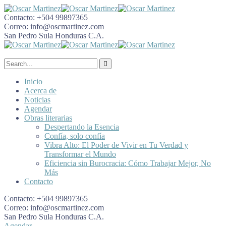
Contacto:
+504 99897365
Correo:
info@oscmartinez.com
San Pedro Sula
Honduras C.A.
Inicio
Acerca de
Noticias
Agendar
Obras literarias
Despertando la Esencia
Confía, solo confía
Vibra Alto: El Poder de Vivir en Tu Verdad y
Transformar el Mundo
Eficiencia sin Burocracia: Cómo Trabajar Mejor, No
Más
Contacto
Contacto:
+504 99897365
Correo:
info@oscmartinez.com
San Pedro Sula
Honduras C.A.
Agendar