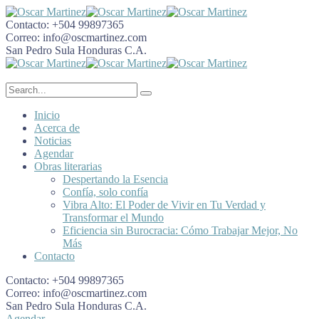
Contacto:
+504 99897365
Correo:
info@oscmartinez.com
San Pedro Sula
Honduras C.A.
Inicio
Acerca de
Noticias
Agendar
Obras literarias
Despertando la Esencia
Confía, solo confía
Vibra Alto: El Poder de Vivir en Tu Verdad y
Transformar el Mundo
Eficiencia sin Burocracia: Cómo Trabajar Mejor, No
Más
Contacto
Contacto:
+504 99897365
Correo:
info@oscmartinez.com
San Pedro Sula
Honduras C.A.
Agendar